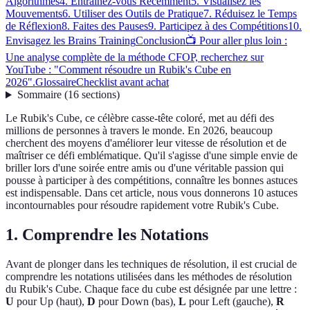
Algorithmes
4. Entraînez-vous Récemment
5. Visualisez les
Mouvements
6. Utiliser des Outils de Pratique
7. Réduisez le Temps
de Réflexion
8. Faites des Pauses
9. Participez à des Compétitions
10.
Envisagez les Brains Training
Conclusion
📺 Pour aller plus loin :
Une analyse complète de la méthode CFOP, recherchez sur
YouTube : "Comment résoudre un Rubik's Cube en
2026".
Glossaire
Checklist avant achat
Sommaire
(
16
sections
)
Le Rubik's Cube, ce célèbre casse-tête coloré, met au défi des
millions de personnes à travers le monde. En 2026, beaucoup
cherchent des moyens d'améliorer leur vitesse de résolution et de
maîtriser ce défi emblématique. Qu'il s'agisse d'une simple envie de
briller lors d'une soirée entre amis ou d'une véritable passion qui
pousse à participer à des compétitions, connaître les bonnes astuces
est indispensable. Dans cet article, nous vous donnerons 10 astuces
incontournables pour résoudre rapidement votre Rubik's Cube.
1. Comprendre les Notations
Avant de plonger dans les techniques de résolution, il est crucial de
comprendre les notations utilisées dans les méthodes de résolution
du Rubik's Cube. Chaque face du cube est désignée par une lettre :
U
pour Up (haut),
D
pour Down (bas),
L
pour Left (gauche),
R