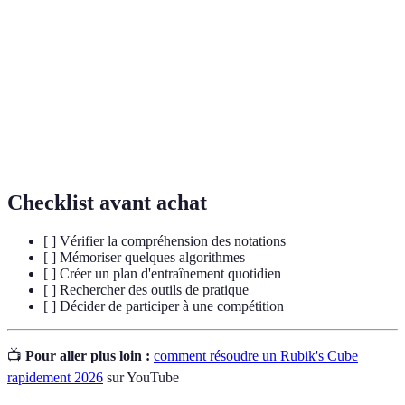
Suite prédéfinie de mouvements nécessaire pour
Algorithme
résoudre certaines configurations du cube.
CFOP
Méthode de résolution standard du Rubik's Cube.
Technique visant à compléter les deux premières
F2L
couches en une seule étape.
Checklist avant achat
[ ] Vérifier la compréhension des notations
[ ] Mémoriser quelques algorithmes
[ ] Créer un plan d'entraînement quotidien
[ ] Rechercher des outils de pratique
[ ] Décider de participer à une compétition
📺
Pour aller plus loin :
comment résoudre un Rubik's Cube
rapidement 2026
sur YouTube