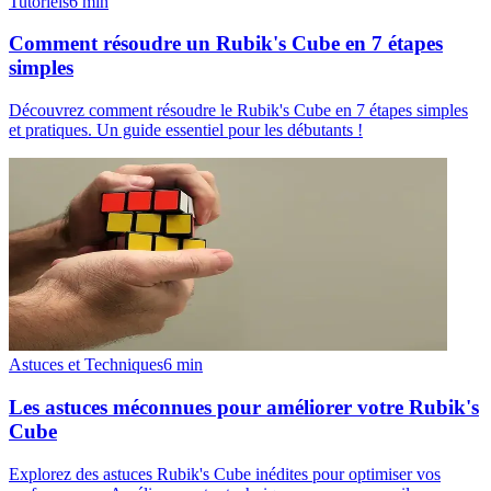
Tutoriels
6
min
Comment résoudre un Rubik's Cube en 7 étapes
simples
Découvrez comment résoudre le Rubik's Cube en 7 étapes simples
et pratiques. Un guide essentiel pour les débutants !
Astuces et Techniques
6
min
Les astuces méconnues pour améliorer votre Rubik's
Cube
Explorez des astuces Rubik's Cube inédites pour optimiser vos