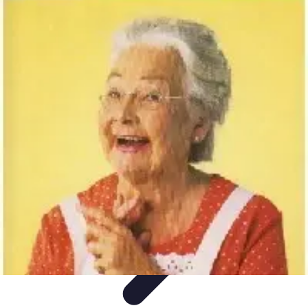
Astuces Rubik Cube
Astuces et Techniques
Techniques de Speedcubing
Astuces et
techniques
Résolution
Techniques et Astuces
Astuces Rubik Cube