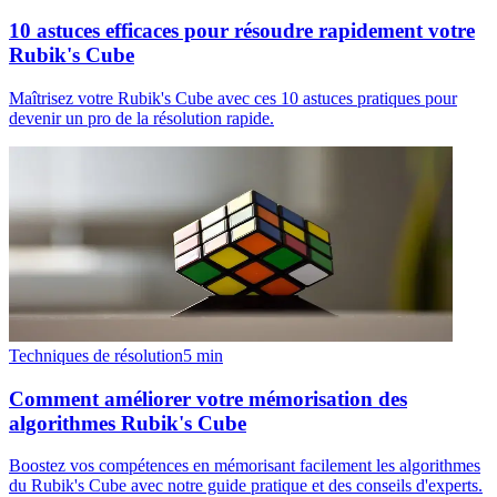
10 astuces efficaces pour résoudre rapidement votre
Rubik's Cube
Maîtrisez votre Rubik's Cube avec ces 10 astuces pratiques pour
devenir un pro de la résolution rapide.
Techniques de résolution
5
min
Comment améliorer votre mémorisation des
algorithmes Rubik's Cube
Boostez vos compétences en mémorisant facilement les algorithmes
du Rubik's Cube avec notre guide pratique et des conseils d'experts.