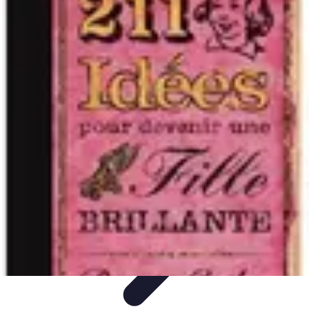
Astuces Rubik Cube
Astuces et Techniques
Techniques de Speedcubing
Astuces et
techniques
Résolution
Techniques et Astuces
Astuces Rubik Cube