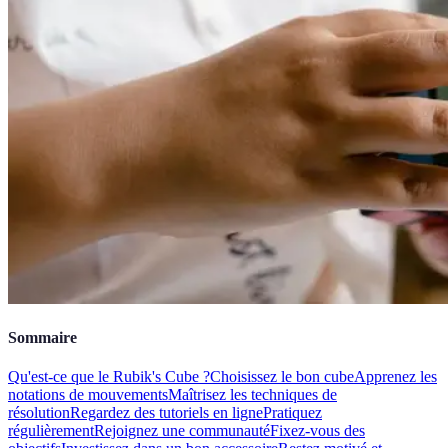
Sommaire
Qu'est-ce que le Rubik's Cube ?
Choisissez le bon cube
Apprenez les
notations de mouvements
Maîtrisez les techniques de
résolution
Regardez des tutoriels en ligne
Pratiquez
régulièrement
Rejoignez une communauté
Fixez-vous des