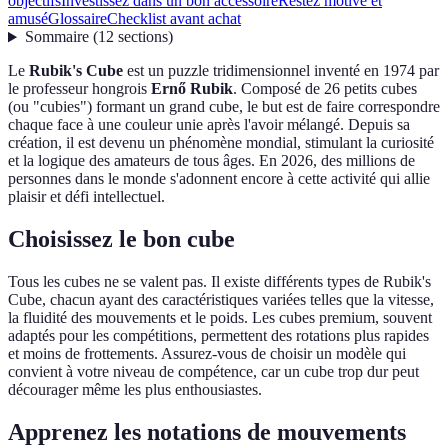
objectifs
Investissez dans un bon accessoire
Restez motivé et
amusé
Glossaire
Checklist avant achat
Sommaire
(
12
sections
)
Le
Rubik's Cube
est un puzzle tridimensionnel inventé en 1974 par
le professeur hongrois
Ernő Rubik
. Composé de 26 petits cubes
(ou "cubies") formant un grand cube, le but est de faire correspondre
chaque face à une couleur unie après l'avoir mélangé. Depuis sa
création, il est devenu un phénomène mondial, stimulant la curiosité
et la logique des amateurs de tous âges. En 2026, des millions de
personnes dans le monde s'adonnent encore à cette activité qui allie
plaisir et défi intellectuel.
Choisissez le bon cube
Tous les cubes ne se valent pas. Il existe différents types de Rubik's
Cube, chacun ayant des caractéristiques variées telles que la vitesse,
la fluidité des mouvements et le poids. Les cubes premium, souvent
adaptés pour les compétitions, permettent des rotations plus rapides
et moins de frottements. Assurez-vous de choisir un modèle qui
convient à votre niveau de compétence, car un cube trop dur peut
décourager même les plus enthousiastes.
Apprenez les notations de mouvements