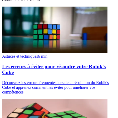
Astuces et techniques
6
min
Les erreurs à éviter pour résoudre votre Rubik's
Cube
Découvrez les erreurs fréquentes lors de la résolution du Rubik's
Cube et apprenez comment les éviter pour améliorer vos
compétences.