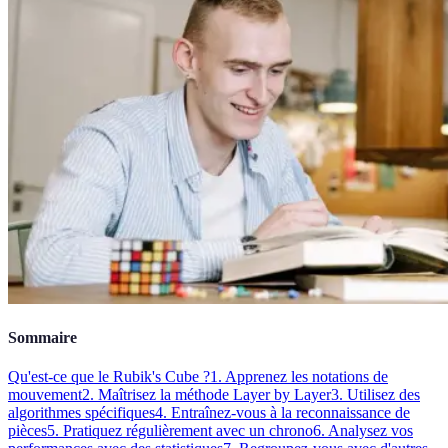
Sommaire
Qu'est-ce que le Rubik's Cube ?
1. Apprenez les notations de
mouvement
2. Maîtrisez la méthode Layer by Layer
3. Utilisez des
algorithmes spécifiques
4. Entraînez-vous à la reconnaissance de
pièces
5. Pratiquez régulièrement avec un chrono
6. Analysez vos