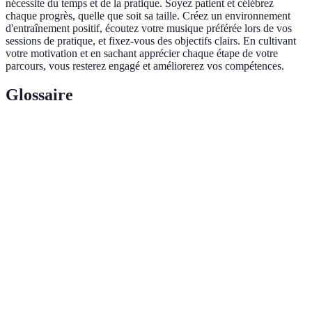
nécessite du temps et de la pratique. Soyez patient et célébrez
chaque progrès, quelle que soit sa taille. Créez un environnement
d'entraînement positif, écoutez votre musique préférée lors de vos
sessions de pratique, et fixez-vous des objectifs clairs. En cultivant
votre motivation et en sachant apprécier chaque étape de votre
parcours, vous resterez engagé et améliorerez vos compétences.
Glossaire
Terme
Définition
Une séquence de mouvements pour réaliser une
Algorithme
tâche sur le Rubik's Cube sans perturber les autres
pièces.
Méthode de résolution du Rubik's Cube par
Layer by
couches, généralement utilisée par de nombreux
Layer (LBL)
cubers.
La pratique de résoudre le Rubik's Cube aussi
Speedcubing
rapidement que possible, souvent en compétition.