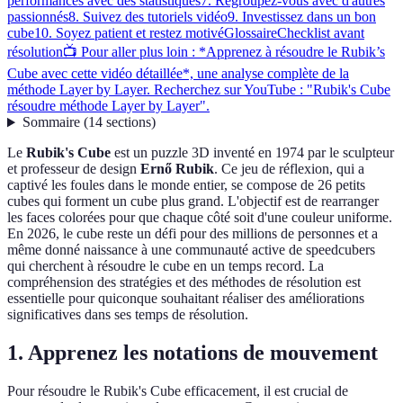
performances avec des statistiques
7. Regroupez-vous avec d'autres
passionnés
8. Suivez des tutoriels vidéo
9. Investissez dans un bon
cube
10. Soyez patient et restez motivé
Glossaire
Checklist avant
résolution
📺 Pour aller plus loin : *Apprenez à résoudre le Rubik’s
Cube avec cette vidéo détaillée*, une analyse complète de la
méthode Layer by Layer. Recherchez sur YouTube : "Rubik's Cube
résoudre méthode Layer by Layer".
Sommaire
(
14
sections
)
Le
Rubik's Cube
est un puzzle 3D inventé en 1974 par le sculpteur
et professeur de design
Ernő Rubik
. Ce jeu de réflexion, qui a
captivé les foules dans le monde entier, se compose de 26 petits
cubes qui forment un cube plus grand. L'objectif est de rearranger
les faces colorées pour que chaque côté soit d'une couleur uniforme.
En 2026, le cube reste un défi pour des millions de personnes et a
même donné naissance à une communauté active de speedcubers
qui cherchent à résoudre le cube en un temps record. La
compréhension des stratégies et des méthodes de résolution est
essentielle pour quiconque souhaitant réaliser des améliorations
significatives dans ses temps de résolution.
1. Apprenez les notations de mouvement
Pour résoudre le Rubik's Cube efficacement, il est crucial de