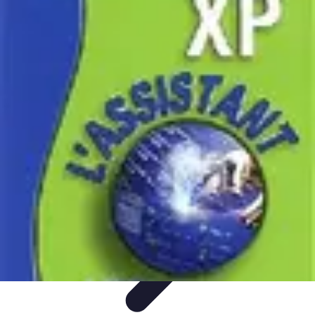
Astuces Rubik Cube
Astuces et Techniques
Techniques de Speedcubing
Astuces et
techniques
Résolution
Techniques et Astuces
Astuces Rubik Cube