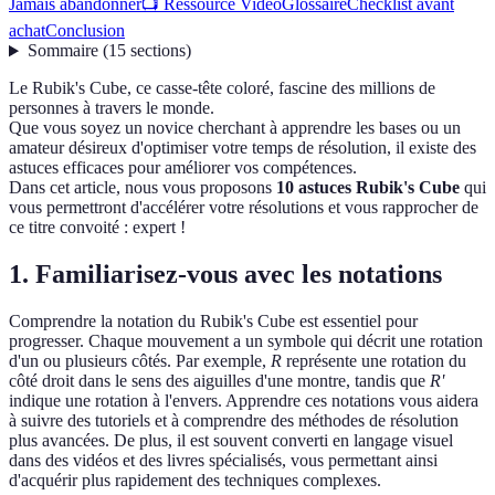
Jamais abandonner
📺 Ressource Vidéo
Glossaire
Checklist avant
achat
Conclusion
Sommaire
(
15
sections
)
Le Rubik's Cube, ce casse-tête coloré, fascine des millions de
personnes à travers le monde.
Que vous soyez un novice cherchant à apprendre les bases ou un
amateur désireux d'optimiser votre temps de résolution, il existe des
astuces efficaces pour améliorer vos compétences.
Dans cet article, nous vous proposons
10 astuces Rubik's Cube
qui
vous permettront d'accélérer votre résolutions et vous rapprocher de
ce titre convoité : expert !
1. Familiarisez-vous avec les notations
Comprendre la notation du Rubik's Cube est essentiel pour
progresser. Chaque mouvement a un symbole qui décrit une rotation
d'un ou plusieurs côtés. Par exemple,
R
représente une rotation du
côté droit dans le sens des aiguilles d'une montre, tandis que
R'
indique une rotation à l'envers. Apprendre ces notations vous aidera
à suivre des tutoriels et à comprendre des méthodes de résolution
plus avancées. De plus, il est souvent converti en langage visuel
dans des vidéos et des livres spécialisés, vous permettant ainsi
d'acquérir plus rapidement des techniques complexes.