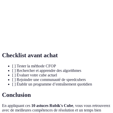
Méthode de résolution qui se compose de plusieurs
CFOP
étapes : Croisant, F2L, OLL, PLL.
Suite prédéfinie de mouvements permettant de
Algorithme
résoudre une certaine configuration du cube.
Discipline de résolution rapide du Rubik’s Cube,
Speedcubing
souvent en compétition.
Checklist avant achat
[ ] Tester la méthode CFOP
[ ] Rechercher et apprendre des algorithmes
[ ] Évaluer votre cube actuel
[ ] Rejoindre une communauté de speedcubers
[ ] Établir un programme d’entraînement quotidien
Conclusion
En appliquant ces
10 astuces Rubik's Cube
, vous vous retrouverez
avec de meilleures compétences de résolution et un temps bien