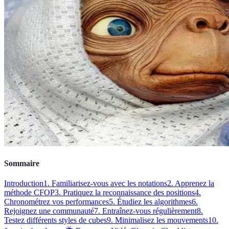
Sommaire
Introduction
1. Familiarisez-vous avec les notations
2. Apprenez la
méthode CFOP
3. Pratiquez la reconnaissance des positions
4.
Chronométrez vos performances
5. Étudiez les algorithmes
6.
Rejoignez une communauté
7. Entraînez-vous régulièrement
8.
Testez différents styles de cubes
9. Minimalisez les mouvements
10.