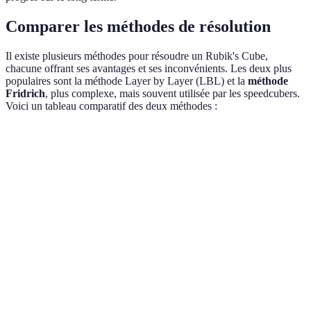
Comparer les méthodes de résolution
Il existe plusieurs méthodes pour résoudre un Rubik's Cube,
chacune offrant ses avantages et ses inconvénients. Les deux plus
populaires sont la méthode Layer by Layer (LBL) et la
méthode
Fridrich
, plus complexe, mais souvent utilisée par les speedcubers.
Voici un tableau comparatif des deux méthodes :
Critère
Layer by Layer
Méthode Fridrich
Facilité de
Facile
Difficile
compréhension
Vitesse de
Lente à moyenne
Très rapide
résolution
Algorithmes
Quelques-uns
Beaucoup
nécessaires
seulement