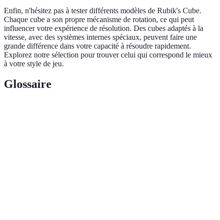
Enfin, n'hésitez pas à tester différents modèles de Rubik's Cube.
Chaque cube a son propre mécanisme de rotation, ce qui peut
influencer votre expérience de résolution. Des cubes adaptés à la
vitesse, avec des systèmes internes spéciaux, peuvent faire une
grande différence dans votre capacité à résoudre rapidement.
Explorez notre sélection pour trouver celui qui correspond le mieux
à votre style de jeu.
Glossaire
Terme
Définition
Séquence précise de mouvements pour manipuler
Algorithme
le cube vers un état désiré.
Layer by
Méthode de résolution qui consiste à traverser le
Layer
cube par couches.
Compétition de rapidité pour résoudre le Rubik's
Speedcubing
Cube.