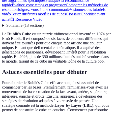
des algorithmes spécifiques
Pratiquez la reconnaissance
rapide
Évaluez votre temps et progressez
Comparer les méthodes de
résolution
Joignez-vous à une communauté
Visionnez des tutoriels
vidéo
Testez différents modèles de cubes
Glossaire
Checklist avant
achat
📺 Ressource Vidéo
Sommaire
(
13
sections
)
Le
Rubik's Cube
est un puzzle tridimensionnel inventé en 1974 par
Ernő Rubik. Il est composé de six faces de couleurs différentes qui
doivent être tournées pour que chaque face affiche une couleur
unique. En tant que défi mental emblématique, il a captivé des
générations de passionnés, développant l'intérêt pour la résolution
rapide. En 2026, plus de 350 millions d'unités ont été vendues dans
le monde, faisant de ce cube un véritable icône de la culture pop.
Astuces essentielles pour débuter
Pour aborder le Rubik's Cube efficacement, il est essentiel de
commencer par les bases. Premièrement, familiarisez-vous avec les
mouvements de base : rotation de la face avant, arrière, supérieure,
inférieure, gauche et droite. Ensuite, apprenez à développer des
stratégies de résolution adaptées à votre style de pensée. Une
stratégie courante est la méthode
Layer by Layer (LBL)
, qui vous
permet de construire le cube en couches. Commencez par résoudre