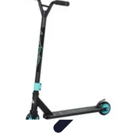
Astuces Rubik Cube
Astuces et Techniques
Techniques de Speedcubing
Astuces et
techniques
Résolution
Techniques et Astuces
Astuces Rubik Cube