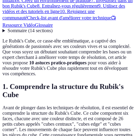
initiaux
6. Créez un environnement de pratique
7. Investissez dans un
bon Rubik's Cube
8. Entraînez-vous régulièrement
9. Utilisez des
vidéos et des tutoriels en ligne
10. Rejoignez une
communauté
Check-list avant d'améliorer votre technique
📺
Ressource Vidéo
Glossaire
Sommaire
(
14
sections
)
Le Rubik's Cube, ce casse-tête emblématique, a captivé des
générations de passionnés avec ses couleurs vives et sa complexité.
Que vous soyez un débutant souhaitant comprendre les bases ou un
expert cherchant à améliorer votre temps de résolution, cet article
vous propose
10 astuces pratico-pratiques
pour vous aider à
résoudre votre Rubik's Cube plus rapidement tout en développant
vos compétences.
1. Comprendre la structure du Rubik's
Cube
Avant de plonger dans les techniques de résolution, il est essentiel de
comprendre la structure du Rubik's Cube. Ce cube comportent six
faces, chacune avec une couleur distincte, et est composé de 26
petits cubes appelés "cubes centraux", "cubes edge" et "cubes
corner". Les mouvements de chaque face peuvent influencer toutes
les pièces du cube. Cette connaissance fondamentale vous permettra