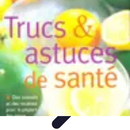
Astuces Rubik Cube
Astuces et Techniques
Techniques de Speedcubing
Astuces et
techniques
Résolution
Techniques et Astuces
Astuces Rubik Cube