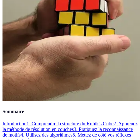
Sommaire
Introduction
1. Comprendre la structure du Rubik's Cube
2. Apprenez
la méthode de résolution en couches
3. Pratiquez la reconnaissance
de motifs
4. Utilisez des algorithmes
5. Mettez de côté vos réflexes