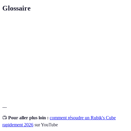
Glossaire
Terme
Définition
Une séquence de mouvements définie pour résoudre
Algorithme
une configuration du cube.
Cubes
Les pièces du cube qui ne bougent pas et
centraux
déterminent la couleur de chaque face.
L'action de résoudre le Rubik's Cube en retournant
Résolution
chaque face à sa couleur d’origine.
---
📺
Pour aller plus loin :
comment résoudre un Rubik's Cube
rapidement 2026
sur YouTube