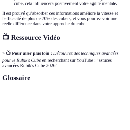
cube, cela influencera positivement votre agilité mentale.
Il est prouvé qu’absorber ces informations améliore la vitesse et
l'efficacité de plus de 70% des cubers, et vous pourrez voir une
réelle différence dans votre approche du cube.
📺 Ressource Vidéo
>
📺 Pour aller plus loin :
Découvrez des techniques avancées
pour le Rubik's Cube
en recherchant sur YouTube : "astuces
avancées Rubik's Cube 2026".
Glossaire
Terme
Définition
Suite de mouvements permettant de résoudre le
Algorithme
cube.
Première étape de résolution où les arêtes sont