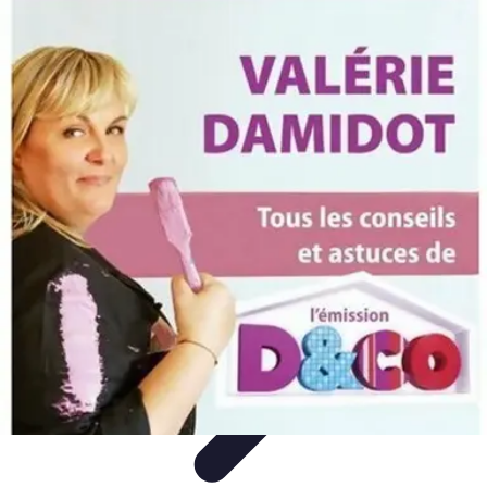
Astuces Rubik Cube
Astuces et Techniques
Techniques de Speedcubing
Astuces et
techniques
Résolution
Techniques et Astuces
Astuces Rubik Cube