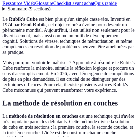
Ressource Vidéo
Glossaire
Checklist avant achat
Quiz rapide
Sommaire
(
9
sections
)
Le
Rubik's Cube
est bien plus qu'un simple casse-tête. Inventé en
1974 par
Ernő Rubik
, cet objet coloré a évolué pour devenir un
phénomène mondial. Aujourd'hui, il est utilisé non seulement pour le
divertissement, mais aussi comme un outil de développement
cognitif. Solutions de vitesse, techniques de mémorisation, et même
compétences en résolution de problèmes peuvent être améliorées par
sa pratique.
Mais pourquoi vouloir le maîtriser ? Apprendre à résoudre le Rubik's
Cube renforce la mémoire, stimule la réflexion logique et procure un
sens d'accomplissement. En 2026, avec l'émergence de compétitions
de plus en plus demandées, il est crucial de se distinguer par des
techniques efficaces. Pour cela, il existe plusieurs astuces Rubik's
Cube méconnues qui peuvent transformer votre expérience.
La méthode de résolution en couches
La
méthode de résolution en couches
est une technique qui s'avère
très populaire parmi les débutants. Cette méthode divise la solution
du cube en trois sections : la première couche, la seconde couche, et
la troisième couche. L'idée est de construire chaque couche