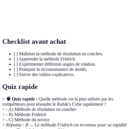
Croix
placées.
Termes désignant le positionnement simultané de
F2L
deux pièces.
Checklist avant achat
[ ] Maîtriser la méthode de résolution en couches.
[ ] Apprendre la méthode Fridrich.
[ ] Expérimenter différents angles de rotation.
[ ] Pratiquer la reconnaissance de motifs.
[ ] Suivre des vidéos explicatives.
Quiz rapide
>
🧠 Quiz rapide :
Quelle méthode est la plus utilisée par les
compétiteurs pour résoudre le Rubik's Cube rapidement ?
> - A) Méthode de résolution en couches
> - B) Méthode Fridrich
> - C) Méthode du novice
>
Réponse : B — La méthode Fridrich est reconnue pour sa rapidité