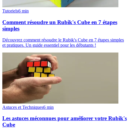
Tutoriels
6
min
Comment résoudre un Rubik's Cube en 7 étapes
simples
Découvrez comment résoudre le Rubik's Cube en 7 étapes simples
et pratiques. Un guide essentiel pour les débutants !
Astuces et Techniques
6
min
Les astuces méconnues pour améliorer votre Rubik's
Cube