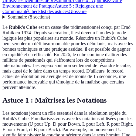
Utilisez les Méthodes de Résolution
Astuce 4 : Optimisez votre
Environnement de Pratique
Astuce 5 : Rejoignez une
Communauté
Checklist des astuces
Glossaire
Sommaire
(
8
sections
)
Le
Rubik's Cube
est un casse-tête tridimensionnel conçu par Ernő
Rubik en 1974. Depuis sa création, il est devenu l'un des jeux de
logique les plus populaires au monde. Résoudre un Rubik's Cube
peut sembler un défi insurmontable pour les débutants, mais avec les
bonnes techniques et une pratique assidue, il est possible de gagner
en rapidité et en efficacité. En 2026, le cube continue d'attirer des
millions de passionnés qui s'affrontent lors de compétitions
internationales. Les enjeux sont non seulement de résoudre le cube,
mais aussi de le faire dans un temps record. D'ailleurs, le record
actuel de résolution en aveugle est de moins de 15 secondes, une
performance incroyable qui témoigne de la maîtrise que certains
peuvent atteindre.
Astuce 1 : Maîtrisez les Notations
Les notations jouent un rôle essentiel dans la résolution rapide du
Rubik's Cube. Familiarisez-vous avec les notations utilisées pour les
mouvements (U pour Up, D pour Down, L pour Left, R pour Right,
F pour Front, et B pour Back). Par exemple, un mouvement U
signifie faire pivoter la couche supérieure dans le sens horaire. Une