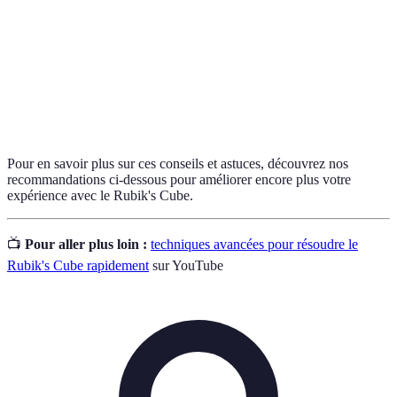
Méthode de résolution en 4 étapes, populaire chez
CFOP
les cubistes de compétition
Système de symboles utilisé pour décrire les
Notation
mouvements du cube
Pour en savoir plus sur ces conseils et astuces, découvrez nos
recommandations ci-dessous pour améliorer encore plus votre
expérience avec le Rubik's Cube.
📺
Pour aller plus loin :
techniques avancées pour résoudre le
Rubik's Cube rapidement
sur YouTube