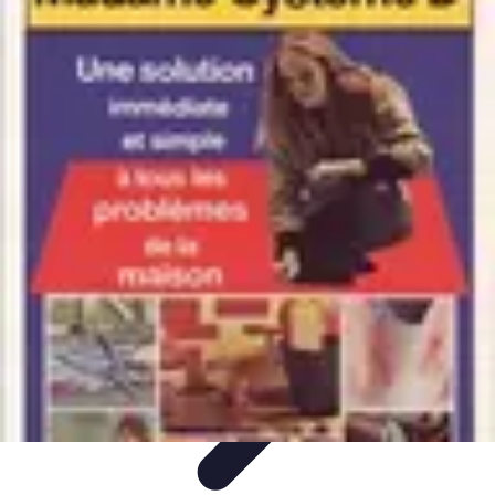
Astuces Rubik Cube
Astuces et Techniques
Techniques de Speedcubing
Astuces et
techniques
Résolution
Techniques et Astuces
Astuces Rubik Cube