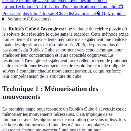
aléatoire
Technique 4 : Entraînement avec des amis ou en
groupe
Technique 5 : Utilisation d'une application de simulation
📺
Pour aller plus loin :
Glossaire
Checklist avant achat
🧠 Quiz rapide :
Sommaire
(
10
sections
)
Le
Rubik's Cube à l'aveugle
est une variante du célèbre puzzle où
le solvers doit résoudre le cube sans le regarder. Cette méthode exige
non seulement une excellente mémoire mais également une maîtrise
totale des algorithmes de résolution. En 2026, de plus en plus de
passionnés du Rubik's Cube se tournent vers cette technique pour
améliorer leur concentration et leurs capacités cognitives. La
résolution à l'aveugle est également un excellent moyen de pratiquer
et de perfectionner les compétences de résolution, car elle oblige le
solvers à connaître chaque mouvement par cœur, ce qui renforce
leur compréhension de la structure du cube
Technique 1 : Mémorisation des
mouvements
La première étape pour résoudre un Rubik's Cube à l'aveugle est de
mémoriser les mouvements nécessaires. Cela implique de se
familiariser avec les algorithmes de résolution que vous utilisez lors
de la résolution normale. L'une des méthodes populaires est
d'associer chaque mouvement à une image ou un mot