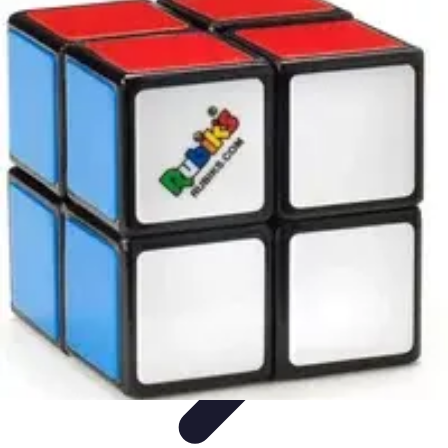
Astuces Rubik Cube
Astuces et Techniques
Techniques de Speedcubing
Astuces et
techniques
Résolution
Techniques et Astuces
Astuces Rubik Cube