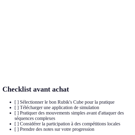
Terme
Définition
Rubik's
Puzzle en 3D populaire où chaque face est d'une
Cube
couleur unie lorsqu'elle est résolue.
Séquences d'actions physiques appliquées pour
Mouvements
résoudre le cube.
Suite de mouvements ou stratégies définies
Algorithme
permettant d’atteindre l'état souhaité du puzzle.
Checklist avant achat
[ ] Sélectionner le bon Rubik's Cube pour la pratique
[ ] Télécharger une application de simulation
[ ] Pratiquer des mouvements simples avant d'attaquer des
séquences complexes
[ ] Considérer la participation à des compétitions locales
[ ] Prendre des notes sur votre progression