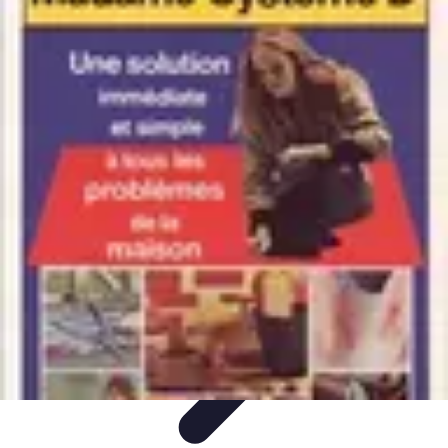
Astuces Rubik Cube
Astuces et Techniques
Techniques de Speedcubing
Astuces et
techniques
Résolution
Techniques et Astuces
Astuces Rubik Cube