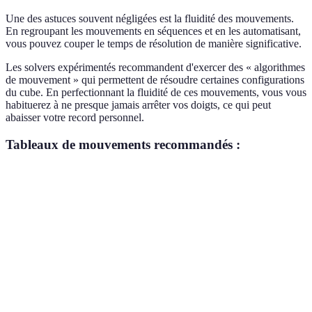
Une des astuces souvent négligées est la fluidité des mouvements.
En regroupant les mouvements en séquences et en les automatisant,
vous pouvez couper le temps de résolution de manière significative.
Les solvers expérimentés recommandent d'exercer des « algorithmes
de mouvement » qui permettent de résoudre certaines configurations
du cube. En perfectionnant la fluidité de ces mouvements, vous vous
habituerez à ne presque jamais arrêter vos doigts, ce qui peut
abaisser votre record personnel.
Tableaux de mouvements recommandés :
Critère
Débutant
Intermédiaire
Avancé
Temps de
5 secondes
3 secondes
1 seconde
réflexion
Nombre de
70+
50-70
< 50
mouvements
mouvements
mouvements
mouvements
Techniques
Concurrentes