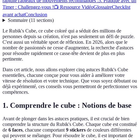
rapidité
Tableaux de mouvements recommandés :
5. Pratique avec un
Timer : Challengez-vous !
📺 Ressource Vidéo
Glossaire
Checklist
avant achat
Conclusion
Sommaire
(
11
sections
)
Le Rubik's Cube, ce cube coloré qui a séduit des millions de
personnes depuis sa création, n'est pas seulement un défi de puzzle.
C'est aussi un véritable sport de réflexion. En 2026, alors que le
nombre de passionnés ne cesse d'augmenter, la recherche d'astuces
pour résoudre rapidement ce casse-tête devient de plus en plus
pertinente.
Dans cet article, nous allons explorer cinq astuces Rubik's Cube
essentielles, chacune conçue pour vous aider à améliorer votre
vitesse de résolution et votre technique. Que vous soyez débutant ou
déjà expérimenté, ces conseils vous permettront de perfectionner vos
compétences.
1. Comprendre le cube : Notions de base
Avant de plonger dans les astuces pratiques, il est crucial de bien
comprendre la structure du Rubik's Cube. Chaque cube est constitué
de
6 faces
, chacune comportant
9 stickers
de couleurs différentes
qui peuvent se mélanger. Pour résoudre le cube, il est important de