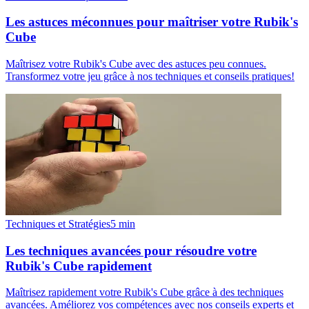
Les astuces méconnues pour maîtriser votre Rubik's
Cube
Maîtrisez votre Rubik's Cube avec des astuces peu connues.
Transformez votre jeu grâce à nos techniques et conseils pratiques!
Techniques et Stratégies
5
min
Les techniques avancées pour résoudre votre
Rubik's Cube rapidement
Maîtrisez rapidement votre Rubik's Cube grâce à des techniques
avancées. Améliorez vos compétences avec nos conseils experts et