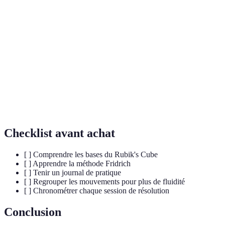
Terme
Définition
La technique de résolution des deux premières couches en
F2L
même temps.
OLL
Étape d'orientation de la dernière couche du cube.
PLL
Étape de permutation de la dernière couche du cube.
Checklist avant achat
[ ] Comprendre les bases du Rubik's Cube
[ ] Apprendre la méthode Fridrich
[ ] Tenir un journal de pratique
[ ] Regrouper les mouvements pour plus de fluidité
[ ] Chronométrer chaque session de résolution
Conclusion