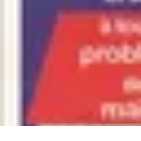
Astuces Rubik Cube
Astuces et Techniques
Techniques de Speedcubing
Astuces et techniq
Astuces Rubik Cube