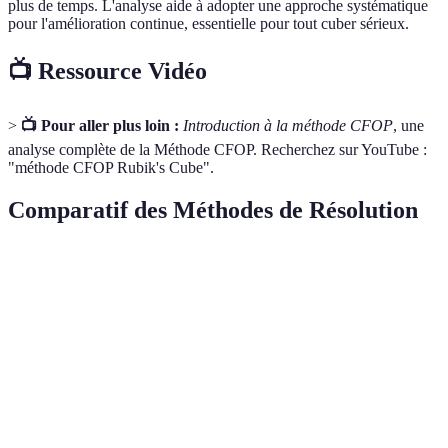
plus de temps. L'analyse aide à adopter une approche systématique
pour l'amélioration continue, essentielle pour tout cuber sérieux.
📺 Ressource Vidéo
>
📺 Pour aller plus loin :
Introduction à la méthode CFOP
, une
analyse complète de la Méthode CFOP. Recherchez sur YouTube :
"méthode CFOP Rubik's Cube".
Comparatif des Méthodes de Résolution
Méthode
Avantages
Inconvénients
Utilisation
Nécessite
Rapide et
CFOP
beaucoup
Compétition
efficace
d'algos
Roue de
Simple à
Moins rapide
Débutant
Savoie
apprendre