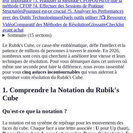
leur importance ?
3. Pratiquer la Méthode CFOP
Qu'est-ce que la
méthode CFOP ?
4. Effectuer des Sessions de Pratique
Structurées
Pourquoi est-ce crucial ?
5. Analyser les Performances
avec des Outils Technologiques
Quels outils utiliser ?
📺 Ressource
Vidéo
Comparatif des Méthodes de Résolution
Glossaire
Checklist
avant achat
Sommaire
(
15
sections
)
Le Rubik's Cube, ce casse-tête emblématique, défie l'intellect et la
patience de millions de personnes à travers le monde. En 2026,
nombreux sont ceux qui cherchent à améliorer leur vitesse et leurs
techniques de résolution. Pour vous démarquer dans cet univers où
même une seconde peut faire la différence, nous avons rassemblé
pour vous
cinq astuces incontournables
qui vous aideront à
optimiser votre résolution du Rubik's Cube.
1. Comprendre la Notation du Rubik's
Cube
Qu'est-ce que la notation ?
La notation est un système de repérage pour les mouvements des
faces du cube. Chaque face a une lettre associée :
U
pour Up (haut),