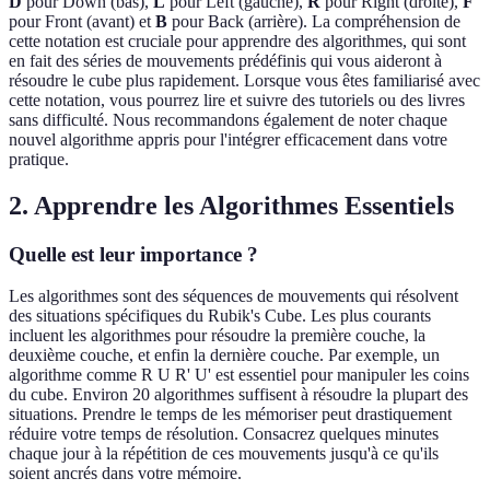
D
pour Down (bas),
L
pour Left (gauche),
R
pour Right (droite),
F
pour Front (avant) et
B
pour Back (arrière). La compréhension de
cette notation est cruciale pour apprendre des algorithmes, qui sont
en fait des séries de mouvements prédéfinis qui vous aideront à
résoudre le cube plus rapidement. Lorsque vous êtes familiarisé avec
cette notation, vous pourrez lire et suivre des tutoriels ou des livres
sans difficulté. Nous recommandons également de noter chaque
nouvel algorithme appris pour l'intégrer efficacement dans votre
pratique.
2. Apprendre les Algorithmes Essentiels
Quelle est leur importance ?
Les algorithmes sont des séquences de mouvements qui résolvent
des situations spécifiques du Rubik's Cube. Les plus courants
incluent les algorithmes pour résoudre la première couche, la
deuxième couche, et enfin la dernière couche. Par exemple, un
algorithme comme R U R' U' est essentiel pour manipuler les coins
du cube. Environ 20 algorithmes suffisent à résoudre la plupart des
situations. Prendre le temps de les mémoriser peut drastiquement
réduire votre temps de résolution. Consacrez quelques minutes
chaque jour à la répétition de ces mouvements jusqu'à ce qu'ils
soient ancrés dans votre mémoire.