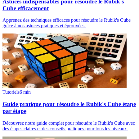
Astuces indispensables pour résoudre le Rubik's
Cube efficacement
Apprenez des techniques efficaces pour résoudre le Rubik's Cube
grâce à nos astuces pratiques et éprouvées.
Tutoriels
6
min
Guide pratique pour résoudre le Rubik's Cube étape
par étape
Découvrez notre guide complet pour résoudre le Rubik's Cube avec
des étapes claires et des conseils pratiques pour tous les niveaux.