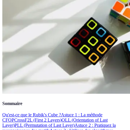
Sommaire
Qu'est-ce que le Rubik's Cube ?
Astuce 1 : La méthode
CFOP
Cross
F2L (First 2 Layers)
OLL (Orientation of Last
Layer)
PLL (Permutation of Last Layer)
Astuce 2 : Pratiquez la