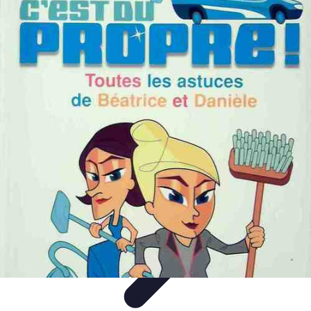
Astuces Rubik Cube
Astuces et Techniques
Techniques de Speedcubing
Astuces et
techniques
Résolution
Techniques et Astuces
Astuces Rubik Cube