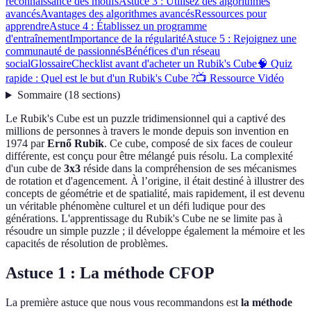
reconnaissance des motifs
Astuce 3 : Utilisez des algorithmes
avancés
Avantages des algorithmes avancés
Ressources pour
apprendre
Astuce 4 : Établissez un programme
d'entraînement
Importance de la régularité
Astuce 5 : Rejoignez une
communauté de passionnés
Bénéfices d'un réseau
social
Glossaire
Checklist avant d'acheter un Rubik's Cube
🧠 Quiz
rapide : Quel est le but d'un Rubik's Cube ?
📺 Ressource Vidéo
Sommaire
(
18
sections
)
Le Rubik's Cube est un puzzle tridimensionnel qui a captivé des
millions de personnes à travers le monde depuis son invention en
1974 par
Ernő Rubik
. Ce cube, composé de six faces de couleur
différente, est conçu pour être mélangé puis résolu. La complexité
d'un cube de
3x3
réside dans la compréhension de ses mécanismes
de rotation et d'agencement. À l’origine, il était destiné à illustrer des
concepts de géométrie et de spatialité, mais rapidement, il est devenu
un véritable phénomène culturel et un défi ludique pour des
générations. L'apprentissage du Rubik's Cube ne se limite pas à
résoudre un simple puzzle ; il développe également la mémoire et les
capacités de résolution de problèmes.
Astuce 1 : La méthode CFOP
La première astuce que nous vous recommandons est
la méthode