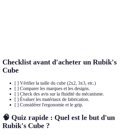
CFOP
Méthode de résolution en 4 étapes pour le Rubik's Cube.
OLL
Orientation de la dernière couche dans la méthode CFOP.
Permutation de la dernière couche dans la méthode
PLL
CFOP.
Checklist avant d'acheter un Rubik's
Cube
[ ] Vérifier la taille du cube (2x2, 3x3, etc.)
[ ] Comparer les marques et les designs.
[ ] Check des avis sur la fluidité du mécanisme.
[ ] Évaluer les matériaux de fabrication.
[ ] Considérer l'ergonomie et le grip.
🧠 Quiz rapide : Quel est le but d'un
Rubik's Cube ?