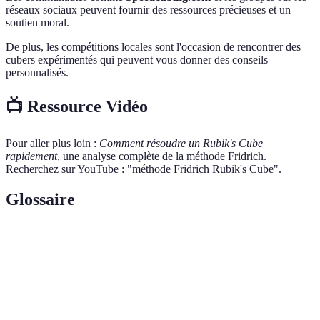
réseaux sociaux peuvent fournir des ressources précieuses et un
soutien moral.
De plus, les compétitions locales sont l'occasion de rencontrer des
cubers expérimentés qui peuvent vous donner des conseils
personnalisés.
📺 Ressource Vidéo
Pour aller plus loin :
Comment résoudre un Rubik's Cube
rapidement
, une analyse complète de la méthode Fridrich.
Recherchez sur YouTube : "méthode Fridrich Rubik's Cube".
Glossaire
Terme
Définition
La pratique de résoudre des Rubik's Cubes et
Speedcubing
d'autres puzzles similaires aussi vite que possible.