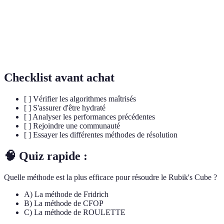
Une série spécifique de mouvements appliquée
Algorithme
pour résoudre une partie d'un puzzle.
Notations de
Un système pour décrire comment tourner les
Mouvement
différentes faces du cube.
Checklist avant achat
[ ] Vérifier les algorithmes maîtrisés
[ ] S'assurer d'être hydraté
[ ] Analyser les performances précédentes
[ ] Rejoindre une communauté
[ ] Essayer les différentes méthodes de résolution
🧠 Quiz rapide :
Quelle méthode est la plus efficace pour résoudre le Rubik's Cube ?
A) La méthode de Fridrich
B) La méthode de CFOP
C) La méthode de ROULETTE