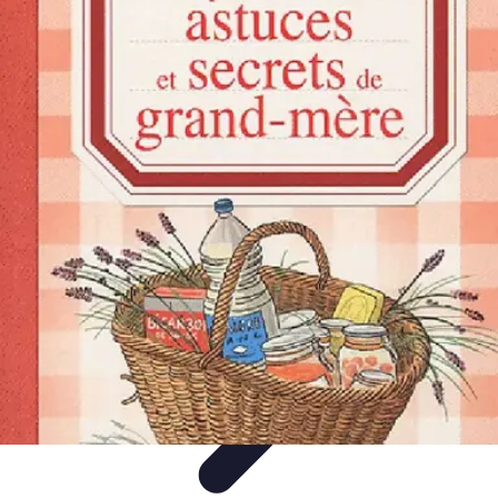
Astuces Rubik Cube
Astuces et Techniques
Techniques de Speedcubing
Astuces et
techniques
Résolution
Techniques et Astuces
Astuces Rubik Cube