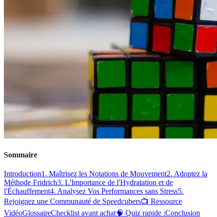
Sommaire
Introduction
1. Maîtrisez les Notations de Mouvement
2. Adoptez la
Méthode Fridrich
3. L'Importance de l'Hydratation et de
l'Échauffement
4. Analysez Vos Performances sans Stress
5.
Rejoignez une Communauté de Speedcubers
📺 Ressource
Vidéo
Glossaire
Checklist avant achat
🧠 Quiz rapide :
Conclusion