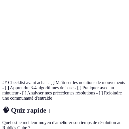
Terme
Définition
Séquence de mouvements permettant d'atteindre un
Algorithme
objectif spécifique sur le cube.
Système de symboles utilisé pour décrire les
Notations
mouvements du Rubik's Cube.
Événement où les participants s'affrontent pour
Compétition
résoudre le Rubik's Cube dans un temps le plus
court possible.
## Checklist avant achat - [ ] Maîtriser les notations de mouvements
- [ ] Apprendre 3-4 algorithmes de base - [ ] Pratiquer avec un
minuteur - [ ] Analyser mes précédentes résolutions - [ ] Rejoindre
une communauté d'entraide
🧠 Quiz rapide :
Quel est le meilleur moyen d'améliorer son temps de résolution au
Rubik's Cube ?