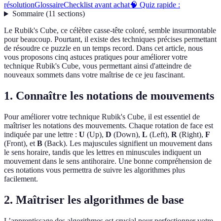
résolution
Glossaire
Checklist avant achat
🧠 Quiz rapide :
Sommaire
(
11
sections
)
Le Rubik's Cube, ce célèbre casse-tête coloré, semble insurmontable
pour beaucoup. Pourtant, il existe des techniques précises permettant
de résoudre ce puzzle en un temps record. Dans cet article, nous
vous proposons cinq astuces pratiques pour améliorer votre
technique Rubik's Cube, vous permettant ainsi d'atteindre de
nouveaux sommets dans votre maîtrise de ce jeu fascinant.
1. Connaître les notations de mouvements
Pour améliorer votre technique Rubik's Cube, il est essentiel de
maîtriser les notations des mouvements. Chaque rotation de face est
indiquée par une lettre :
U
(Up),
D
(Down),
L
(Left),
R
(Right),
F
(Front), et
B
(Back). Les majuscules signifient un mouvement dans
le sens horaire, tandis que les lettres en minuscules indiquent un
mouvement dans le sens antihoraire. Une bonne compréhension de
ces notations vous permettra de suivre les algorithmes plus
facilement.
2. Maîtriser les algorithmes de base
L’apprentissage des algorithmes est crucial pour perfectionner votre