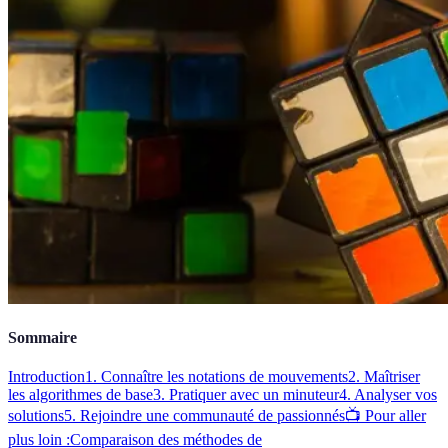
Sommaire
Introduction
1. Connaître les notations de mouvements
2. Maîtriser
les algorithmes de base
3. Pratiquer avec un minuteur
4. Analyser vos
solutions
5. Rejoindre une communauté de passionnés
📺 Pour aller
plus loin :
Comparaison des méthodes de