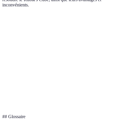
inconvénients.
Méthode
Complexité
Temps d'apprentissage
Rapidité
Méthode
Très
Élevée
Long
Fridrich
rapide
Méthode
Moyenne
Modéré
Rapide
Roux
Méthode
Faible
Court
Lent
Beginner
Méthode
Élevée
Long
Rapide
ZZ
## Glossaire