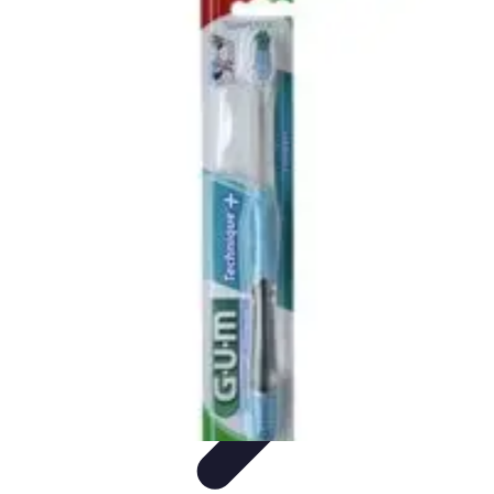
Astuces Rubik Cube
Astuces et Techniques
Techniques de Speedcubing
Astuces et
techniques
Résolution
Techniques et Astuces
Astuces Rubik Cube