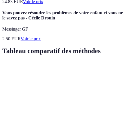
24.83
EUR
Voir le prix
Vous pouvez résoudre les problèmes de votre enfant et vous ne
le savez pas - Cécile Drouin
Messinger GF
2.50
EUR
Voir le prix
Tableau comparatif des méthodes
Méthode
Avantages
Inconvénients
Verdict
Simple à
Bonne
Méthode
apprendre,
Limité pour
pour
classique
bon pour
l'aveugle
commencer
débutants
Méthode des
Favorise la
Complexe au
Idéale pour
signatures
mémorisation
début
avancer