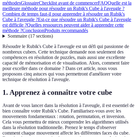
méthodes
Glossaire
Checklist avant de commencer
FAQ
Quelle est la
meilleure méthode pour résoudre un Rubik's Cube à l'aveugle ?
Combien de temps faut-il pour apprendre à résoudre un Rubik's
Cube à l'aveugle ?
Est-ce que résoudre un Rubik's Cube à l'aveugle
est difficile ?
Quelles ressources peuvent aider à apprendre cette
méthode ?
Conclusion
Produits recommandés
Sommaire
(
17
sections
)
Résoudre le Rubik's Cube à l'aveugle est un défi qui passionne de
nombreux cubers. Cette technique demande non seulement des
compétences en résolution de puzzles, mais aussi une excellente
capacité de mémorisation et de visualisation. Alors, comment faire
pour exceller dans ce domaine ? Dans cet article, nous vous
proposons cinq astuces qui vous permettront d'améliorer votre
technique de résolution à l'aveugle.
1. Apprenez à connaître votre cube
Avant de vous lancer dans la résolution à l'aveugle, il est essentiel de
bien connaître votre Rubik's Cube. Familiarisez-vous avec les
mouvements fondamentaux : rotation, permutation, et inversion.
Cela vous permettra de mieux comprendre les algorithmes utilisés
dans la résolution traditionnelle. Prenez le temps d'observer
comment chaque mouvement affecte les différentes faces du cube.