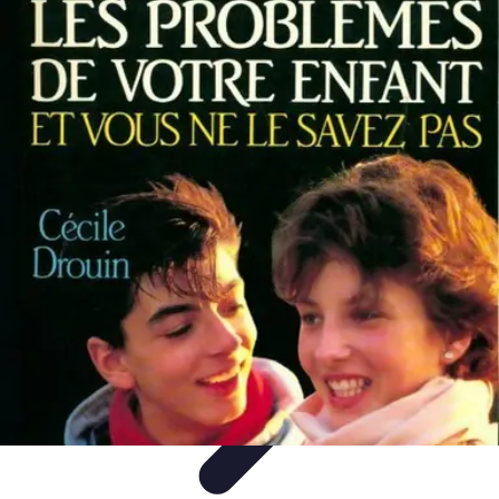
Astuces Rubik Cube
Astuces et Techniques
Techniques de Speedcubing
Astuces et
techniques
Résolution
Techniques et Astuces
Astuces Rubik Cube