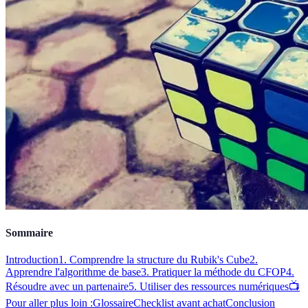
Sommaire
Introduction
1. Comprendre la structure du Rubik's Cube
2.
Apprendre l'algorithme de base
3. Pratiquer la méthode du CFOP
4.
Résoudre avec un partenaire
5. Utiliser des ressources numériques
📺
Pour aller plus loin :
Glossaire
Checklist avant achat
Conclusion