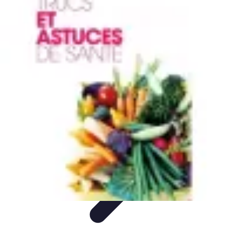
Astuces Rubik Cube
Astuces et Techniques
Techniques de Speedcubing
Astuces et
techniques
Résolution
Techniques et Astuces
Astuces Rubik Cube