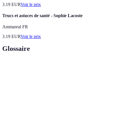
3.19
EUR
Voir le prix
Trucs et astuces de santé - Sophie Lacoste
Ammareal FR
3.19
EUR
Voir le prix
Glossaire
Terme
Définition
Séquence de mouvements permettant de
Algorithme
repositionner les pièces d'un cube.
Deux premières couches, étape de la méthode
F2L
CFOP.
Orientation / Permutation de la dernière couche,
OLL/PLL
deux étapes finales.