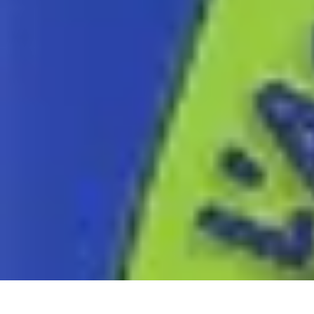
Astuces Rubik Cube
Astuces et Techniques
Techniques de Speedcubing
Astuces et techniq
Astuces Rubik Cube