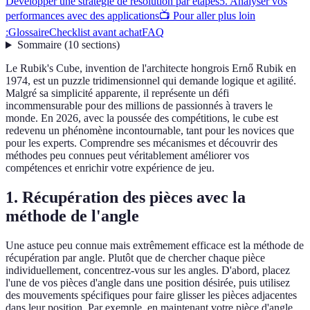
Développer une stratégie de résolution par étapes
5. Analyser vos
performances avec des applications
📺 Pour aller plus loin
:
Glossaire
Checklist avant achat
FAQ
Sommaire
(
10
sections
)
Le Rubik's Cube, invention de l'architecte hongrois Ernő Rubik en
1974, est un puzzle tridimensionnel qui demande logique et agilité.
Malgré sa simplicité apparente, il représente un défi
incommensurable pour des millions de passionnés à travers le
monde. En 2026, avec la poussée des compétitions, le cube est
redevenu un phénomène incontournable, tant pour les novices que
pour les experts. Comprendre ses mécanismes et découvrir des
méthodes peu connues peut véritablement améliorer vos
compétences et enrichir votre expérience de jeu.
1. Récupération des pièces avec la
méthode de l'angle
Une astuce peu connue mais extrêmement efficace est la méthode de
récupération par angle. Plutôt que de chercher chaque pièce
individuellement, concentrez-vous sur les angles. D'abord, placez
l'une de vos pièces d'angle dans une position désirée, puis utilisez
des mouvements spécifiques pour faire glisser les pièces adjacentes
dans leur position. Par exemple, en maintenant votre pièce d'angle