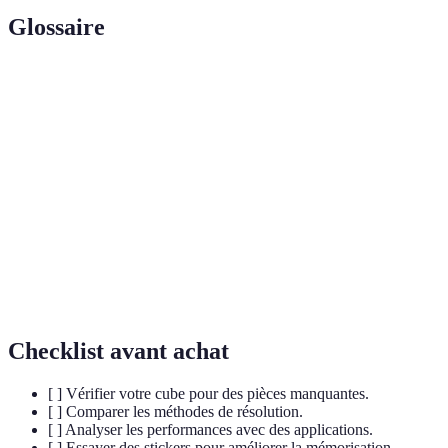
Glossaire
Terme
Définition
Séquence précise de mouvements à exécuter pour
Algorithme
résoudre le cube.
Première étape de résolution, consistant à former
Cross
une croix sur la face supérieure.
État d'un cube à un moment donné durant la
Position
résolution.
Checklist avant achat
[ ] Vérifier votre cube pour des pièces manquantes.
[ ] Comparer les méthodes de résolution.
[ ] Analyser les performances avec des applications.
[ ] Essayer des stickers pour améliorer la mémorisation.