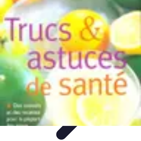
Astuces Rubik Cube
Astuces et Techniques
Techniques de Speedcubing
Astuces et
techniques
Résolution
Techniques et Astuces
Astuces Rubik Cube