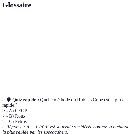
Glossaire
Terme
Définition
Speedcubing
Compétition de résolution rapide du Rubik's Cube.
Séquence de mouvements permettant de résoudre
Algorithme
une partie précise du cube.
Chaque face du Rubik's Cube ; le cube standard est
Layer
composé de trois couches.
>
🧠 Quiz rapide :
Quelle méthode du Rubik's Cube est la plus
rapide ?
> - A) CFOP
> - B) Roux
> - C) Petrus
>
Réponse : A — CFOP est souvent considérée comme la méthode
la plus rapide par les speedcubers.