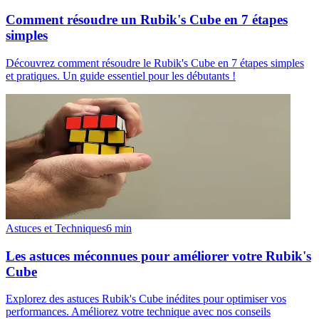
Comment résoudre un Rubik's Cube en 7 étapes
simples
Découvrez comment résoudre le Rubik's Cube en 7 étapes simples
et pratiques. Un guide essentiel pour les débutants !
Astuces et Techniques
6
min
Les astuces méconnues pour améliorer votre Rubik's
Cube
Explorez des astuces Rubik's Cube inédites pour optimiser vos
performances. Améliorez votre technique avec nos conseils