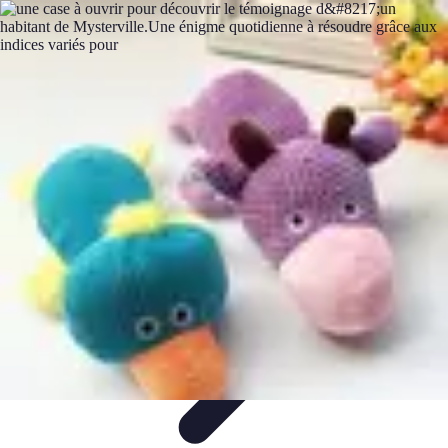
Astuces Rubik Cube
Astuces et Techniques
Techniques de Speedcubing
Astuces et
techniques
Résolution
Techniques et Astuces
Astuces Rubik Cube