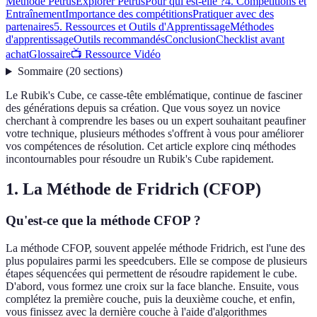
Méthode Petrus
Explorer Petrus
Pour qui est-elle ?
4. Compétitions et
Entraînement
Importance des compétitions
Pratiquer avec des
partenaires
5. Ressources et Outils d'Apprentissage
Méthodes
d'apprentissage
Outils recommandés
Conclusion
Checklist avant
achat
Glossaire
📺 Ressource Vidéo
Sommaire
(
20
sections
)
Le Rubik's Cube, ce casse-tête emblématique, continue de fasciner
des générations depuis sa création. Que vous soyez un novice
cherchant à comprendre les bases ou un expert souhaitant peaufiner
votre technique, plusieurs méthodes s'offrent à vous pour améliorer
vos compétences de résolution. Cet article explore cinq méthodes
incontournables pour résoudre un Rubik's Cube rapidement.
1. La Méthode de Fridrich (CFOP)
Qu'est-ce que la méthode CFOP ?
La méthode CFOP, souvent appelée méthode Fridrich, est l'une des
plus populaires parmi les speedcubers. Elle se compose de plusieurs
étapes séquencées qui permettent de résoudre rapidement le cube.
D'abord, vous formez une croix sur la face blanche. Ensuite, vous
complétez la première couche, puis la deuxième couche, et enfin,
vous finissez avec la dernière couche à l'aide d'algorithmes