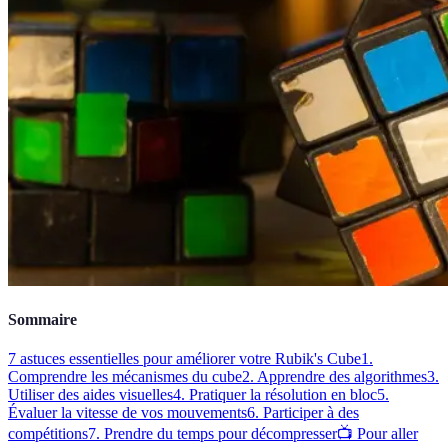
Sommaire
7 astuces essentielles pour améliorer votre Rubik's Cube
1.
Comprendre les mécanismes du cube
2. Apprendre des algorithmes
3.
Utiliser des aides visuelles
4. Pratiquer la résolution en bloc
5.
Évaluer la vitesse de vos mouvements
6. Participer à des
compétitions
7. Prendre du temps pour décompresser
📺 Pour aller