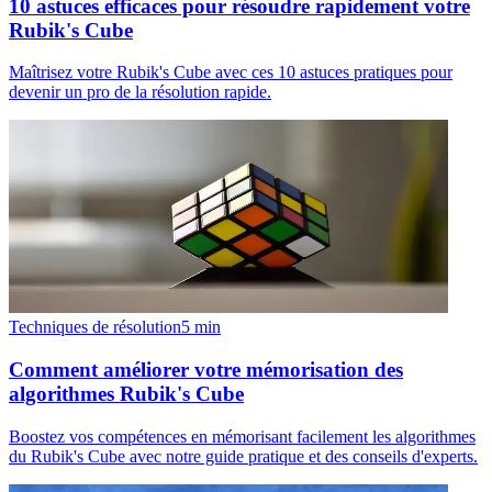
10 astuces efficaces pour résoudre rapidement votre
Rubik's Cube
Maîtrisez votre Rubik's Cube avec ces 10 astuces pratiques pour
devenir un pro de la résolution rapide.
Techniques de résolution
5
min
Comment améliorer votre mémorisation des
algorithmes Rubik's Cube
Boostez vos compétences en mémorisant facilement les algorithmes
du Rubik's Cube avec notre guide pratique et des conseils d'experts.