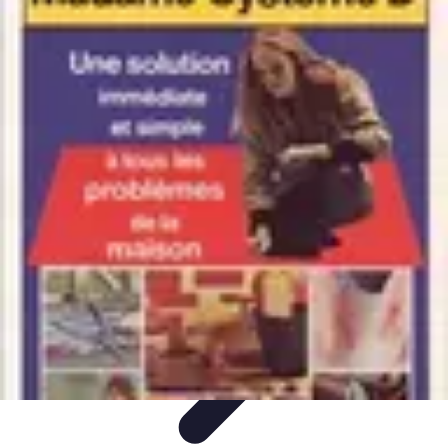
Astuces Rubik Cube
Astuces et Techniques
Techniques de Speedcubing
Astuces et
techniques
Résolution
Techniques et Astuces
Astuces Rubik Cube