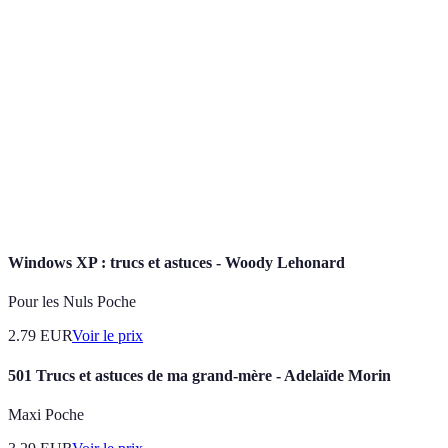
Terme
Définition
Suite définie de mouvements pour résoudre une
Algorithme
étape du cube.
Compétition pour résoudre le Rubik's Cube le plus
Speedcubing
rapidement possible.
Terme désignant le Rubik's Cube dans son
Cube
ensemble.
Windows XP : trucs et astuces - Woody Lehonard
Pour les Nuls Poche
2.79
EUR
Voir le prix
501 Trucs et astuces de ma grand-mère - Adelaïde Morin
Maxi Poche