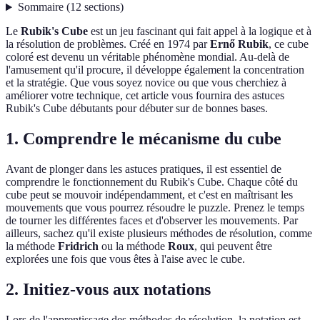
Sommaire
(
12
sections
)
Le
Rubik's Cube
est un jeu fascinant qui fait appel à la logique et à
la résolution de problèmes. Créé en 1974 par
Ernő Rubik
, ce cube
coloré est devenu un véritable phénomène mondial. Au-delà de
l'amusement qu'il procure, il développe également la concentration
et la stratégie. Que vous soyez novice ou que vous cherchiez à
améliorer votre technique, cet article vous fournira des astuces
Rubik's Cube débutants pour débuter sur de bonnes bases.
1. Comprendre le mécanisme du cube
Avant de plonger dans les astuces pratiques, il est essentiel de
comprendre le fonctionnement du Rubik's Cube. Chaque côté du
cube peut se mouvoir indépendamment, et c'est en maîtrisant les
mouvements que vous pourrez résoudre le puzzle. Prenez le temps
de tourner les différentes faces et d'observer les mouvements. Par
ailleurs, sachez qu'il existe plusieurs méthodes de résolution, comme
la méthode
Fridrich
ou la méthode
Roux
, qui peuvent être
explorées une fois que vous êtes à l'aise avec le cube.
2. Initiez-vous aux notations
Lors de l'apprentissage des méthodes de résolution, la notation est