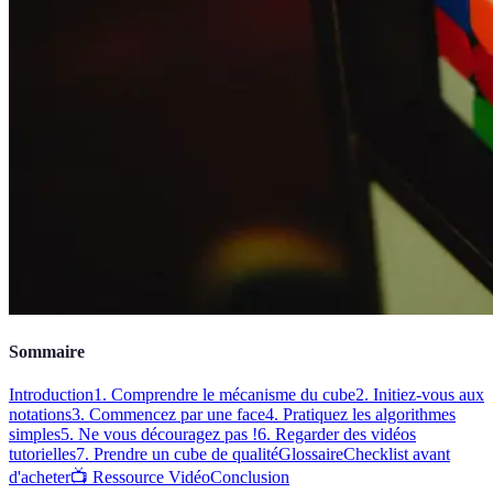
Sommaire
Introduction
1. Comprendre le mécanisme du cube
2. Initiez-vous aux
notations
3. Commencez par une face
4. Pratiquez les algorithmes
simples
5. Ne vous découragez pas !
6. Regarder des vidéos
tutorielles
7. Prendre un cube de qualité
Glossaire
Checklist avant
d'acheter
📺 Ressource Vidéo
Conclusion