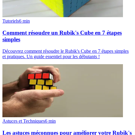
Tutoriels
6
min
Comment résoudre un Rubik's Cube en 7 étapes
simples
Découvrez comment résoudre le Rubik's Cube en 7 étapes simples
et pratiques. Un guide essentiel pour les débutants !
Astuces et Techniques
6
min
Les astuces méconnues pour améliorer votre Rubik's