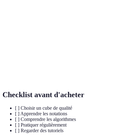
Terme
Définition
Séquence de mouvements nécessaire pour déplacer
Algorithme
certaines pièces du cube.
Une des six surfaces du Rubik's Cube, chacune
Face
ayant une couleur spécifique.
Rotation d'une ou plusieurs faces du cube en
Mouvement
fonction des notations.
Checklist avant d'acheter
[ ] Choisir un cube de qualité
[ ] Apprendre les notations
[ ] Comprendre les algorithmes
[ ] Pratiquer régulièrement
[ ] Regarder des tutoriels