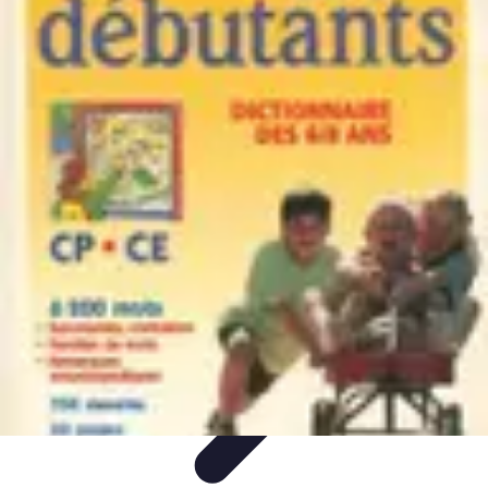
Astuces Rubik Cube
Astuces et Techniques
Techniques de Speedcubing
Astuces et
techniques
Résolution
Techniques et Astuces
Astuces Rubik Cube