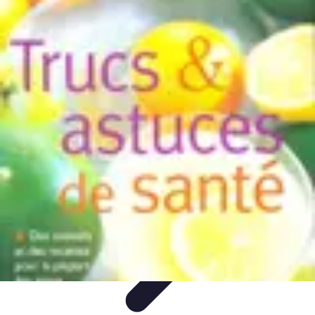
Astuces Rubik Cube
Astuces et Techniques
Techniques de Speedcubing
Astuces et
techniques
Résolution
Techniques et Astuces
Astuces Rubik Cube