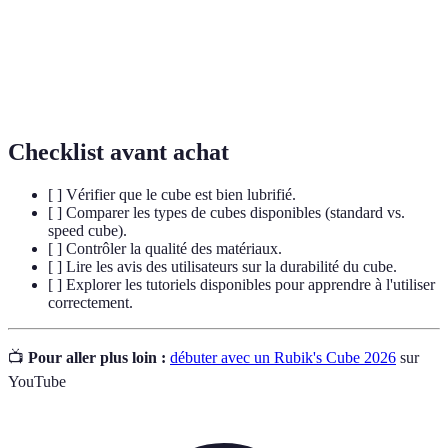
Méthode de
Une méthode de résolution du Rubik's Cube, en
la couche
travaillant par couches successives.
Un changement de position d'une face du cube,
Mouvement
désigné par des lettres (U, D, L, etc.).
Checklist avant achat
[ ] Vérifier que le cube est bien lubrifié.
[ ] Comparer les types de cubes disponibles (standard vs.
speed cube).
[ ] Contrôler la qualité des matériaux.
[ ] Lire les avis des utilisateurs sur la durabilité du cube.
[ ] Explorer les tutoriels disponibles pour apprendre à l'utiliser
correctement.
📺
Pour aller plus loin :
débuter avec un Rubik's Cube 2026
sur
YouTube