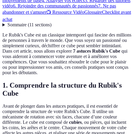
mouvements de base
4. Analyser vos échecs
5. Regarder des tutoriels
vidéo
6. Rejoindre des communautés de passionnés
7. Ne pas
abandonner et s'amuser
📺 Ressource Vidéo
Glossaire
Checklist avant
achat
Sommaire
(
11
sections
)
Le Rubik's Cube est un classique intemporel qui fascine des millions
de personnes à travers le monde. Que vous soyez un passionné ou
simplement curieux, déchiffrer ce cube peut sembler intimidant.
Dans cet article, nous allons explorer
7 astuces Rubik's Cube
qui
vous aideront à commencer votre aventure et à améliorer vos
compétences. Que vous souhaitiez résoudre le cube pour le plaisir
ou pour impressionner vos amis, ces conseils pratiques sont conçus
pour les débutants.
1. Comprendre la structure du Rubik's
Cube
Avant de plonger dans les astuces pratiques, il est essentiel de
comprendre la structure de votre Rubik's Cube. Il utilise un
mécanisme de rotation avec six faces, chacune d’une couleur
différente. Le cube est composé de
cubies
, ou pièces, qui incluent
les coins, les arêtes et le centre. Chaque mouvement de votre cube
affecte les autres pièces, et réaliser une série de mouvements peut