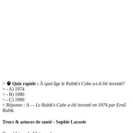
Une série de mouvements spécifiques permettant
Algorithme
d'obtenir une configuration cible.
Une des trois niveaux du Rubik's Cube,
Couche
généralement considérée comme le haut, le milieu et
le bas.
La direction de rotation d'un mouvement, qui peut
Sens
être dans le sens des aiguilles d'une montre ou dans
le sens inverse.
>
🧠 Quiz rapide :
À quel âge le Rubik's Cube a-t-il été inventé?
> - A) 1974
> - B) 1980
> - C) 1990
>
Réponse : A — Le Rubik's Cube a été inventé en 1974 par Ernő
Rubik.
Trucs & astuces de santé - Sophie Lacoste