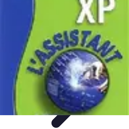
Astuces Rubik Cube
Astuces et Techniques
Techniques de Speedcubing
Astuces et
techniques
Résolution
Techniques et Astuces
Astuces Rubik Cube