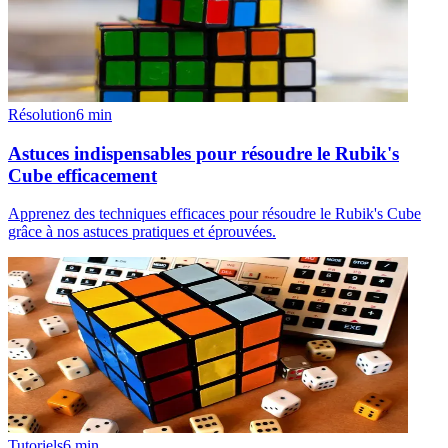
Résolution
6
min
Astuces indispensables pour résoudre le Rubik's
Cube efficacement
Apprenez des techniques efficaces pour résoudre le Rubik's Cube
grâce à nos astuces pratiques et éprouvées.
Tutoriels
6
min