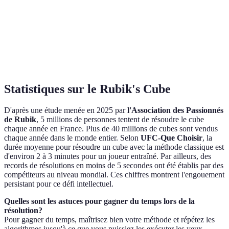
Méthode
Moyenn
Élevée
Élevée
Élevé
Petrus
populai
Méthode
Très
Faible
Faible
Bas
beginners
populai
Statistiques sur le Rubik's Cube
D'après une étude menée en 2025 par
l'Association des Passionnés
de Rubik
, 5 millions de personnes tentent de résoudre le cube
chaque année en France. Plus de 40 millions de cubes sont vendus
chaque année dans le monde entier. Selon
UFC-Que Choisir
, la
durée moyenne pour résoudre un cube avec la méthode classique est
d'environ 2 à 3 minutes pour un joueur entraîné. Par ailleurs, des
records de résolutions en moins de 5 secondes ont été établis par des
compétiteurs au niveau mondial. Ces chiffres montrent l'engouement
persistant pour ce défi intellectuel.
Quelles sont les astuces pour gagner du temps lors de la
résolution?
Pour gagner du temps, maîtrisez bien votre méthode et répétez les
algorithmes jusqu'à ce que vous puissiez les exécuter les yeux