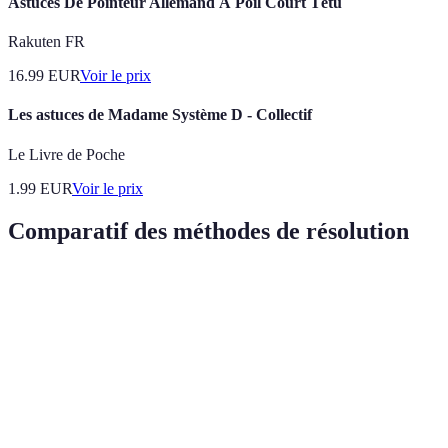
Astuces De Pointeur Allemand À Poil Court Têtu
Rakuten FR
16.99
EUR
Voir le prix
Les astuces de Madame Système D - Collectif
Le Livre de Poche
1.99
EUR
Voir le prix
Comparatif des méthodes de résolution
Méthode
Vitesse
Complexité
Apprentissage
Popular
Très
Très
CFOP
Moyenne
Élevé
élevée
populai
Méthode
Moyenn
Élevée
Élevée
Élevé
Roux
populai