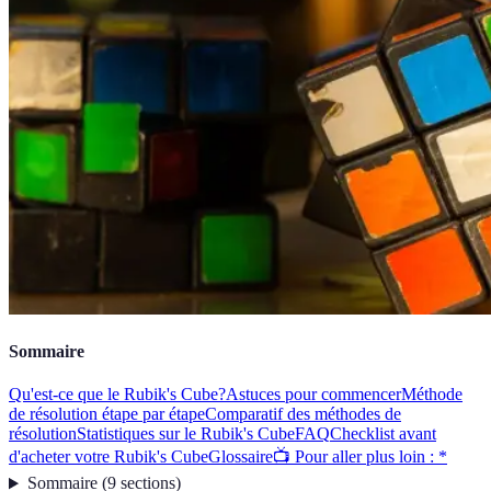
Sommaire
Qu'est-ce que le Rubik's Cube?
Astuces pour commencer
Méthode
de résolution étape par étape
Comparatif des méthodes de
résolution
Statistiques sur le Rubik's Cube
FAQ
Checklist avant
d'acheter votre Rubik's Cube
Glossaire
📺 Pour aller plus loin : *
Sommaire
(
9
sections
)