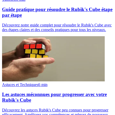
Guide pratique pour résoudre le Rubik's Cube étape
par étape
Découvrez notre guide complet pour résoudre le Rubik's Cube avec
des étapes claires et des conseils pratiques pour tous les niveaux.
Astuces et Techniques
6
min
Les astuces méconnues pour progresser avec votre
Rubik's Cube
Découvrez les astuces Rubik's Cube peu connues pour progresser
efficacement. Améliorez vos compétences et relevez de nouveaux