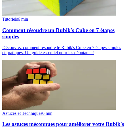
Tutoriels
6
min
Comment résoudre un Rubik's Cube en 7 étapes
simples
Découvrez comment résoudre le Rubik's Cube en 7 étapes simples
et pratiques. Un guide essentiel pour les débutants !
Astuces et Techniques
6
min
Les astuces méconnues pour améliorer votre Rubik's