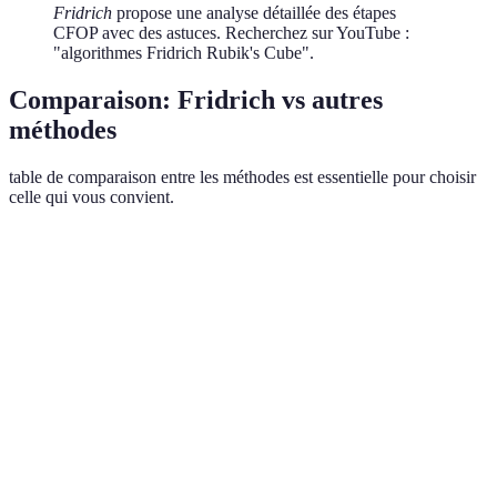
Fridrich
propose une analyse détaillée des étapes
CFOP avec des astuces. Recherchez sur YouTube :
"algorithmes Fridrich Rubik's Cube".
Comparaison: Fridrich vs autres
méthodes
table de comparaison entre les méthodes est essentielle pour choisir
celle qui vous convient.
Critère
Méthode Fridrich
Méthode Roux
Méthod
Vitesse
Très rapide
Moyenne
Rapide
Algorithmes
78
30
50
Apprentissage
Difficile
Modéré
Difficile
Flexibilité
Faible
Élevée
Moyenn