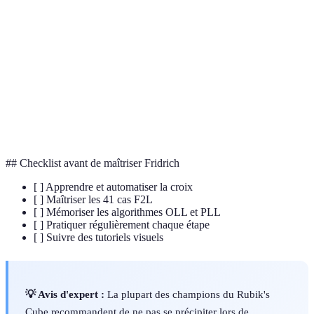
CFOP
Cross, F2L, OLL, PLL : étapes de la méthode Fridrich
Orientation of the Last Layer : orienter les pièces de la
OLL
dernière couche
Permutation of the Last Layer : permuter les coins et
PLL
arêtes de la dernière couche
## Checklist avant de maîtriser Fridrich
[ ] Apprendre et automatiser la croix
[ ] Maîtriser les 41 cas F2L
[ ] Mémoriser les algorithmes OLL et PLL
[ ] Pratiquer régulièrement chaque étape
[ ] Suivre des tutoriels visuels
💡 Avis d'expert :
La plupart des champions du Rubik's
Cube recommandent de ne pas se précipiter lors de