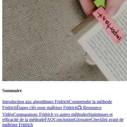
Sommaire
Introduction aux algorithmes Fridrich
Comprendre la méthode
Fridrich
Étapes clés pour maîtriser Fridrich
📺 Ressource
Vidéo
Comparaison: Fridrich vs autres méthodes
Statistiques et
efficacité de la méthode
FAQ
Conclusion
Glossaire
Checklist avant de
maîtriser Fridrich