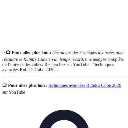
Finger
Méthode d’exécution des mouvements avec les
Trick
doigts pour une rotation plus rapide.
Méthode de résolution du Rubik's Cube par étapes
CFOP
(Cross, F2L, OLL, PLL).
>
📺 Pour aller plus loin :
Découvrez des stratégies avancées pour
résoudre le Rubik's Cube en un temps record
, une analyse complète
de l’univers des cubes. Recherchez sur YouTube : "techniques
avancées Rubik's Cube 2026".
📺
Pour aller plus loin :
techniques avancées Rubik's Cube 2026
sur YouTube