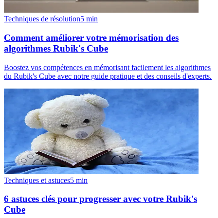
Techniques de résolution
5
min
Comment améliorer votre mémorisation des
algorithmes Rubik's Cube
Boostez vos compétences en mémorisant facilement les algorithmes
du Rubik's Cube avec notre guide pratique et des conseils d'experts.
Techniques et astuces
5
min
6 astuces clés pour progresser avec votre Rubik's
Cube