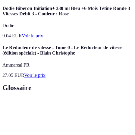
Dodie Biberon Initiation+ 330 ml Bleu +6 Mois Tétine Ronde 3
Vitesses Débit 3 - Couleur : Rose
Dodie
9.04
EUR
Voir le prix
Le Réducteur de vitesse - Tome 0 - Le Réducteur de vitesse
(édition spéciale) - Blain Christophe
Ammareal FR
27.05
EUR
Voir le prix
Glossaire
Terme
Définition
Une séquence de mouvements nécessaires pour
Algorithme
résoudre une situation donnée sur le cube.