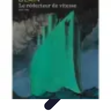
Astuces Rubik Cube
Astuces et Techniques
Techniques de Speedcubing
Astuces et
techniques
Résolution
Techniques et Astuces
Astuces Rubik Cube