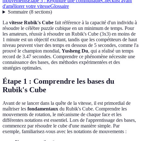
mouvements
Étape 5 : Rejoindre une communauté
Checklist avant
d'améliorer votre vitesse
Glossaire
Sommaire
(
8
sections
)
La
vitesse Rubik's Cube
fait référence à la capacité d'un individu à
résoudre le célèbre puzzle cubique en un minimum de temps. Pour
les amateurs, réussir à résoudre un Rubik's Cube (3x3) en moins de
1 minute est un objectif excitant, tandis que les compétiteurs de haut
niveau peuvent viser des temps en dessous de 5 secondes, comme l'a
prouvé le champion mondial,
Yusheng Du
, qui a réalisé un temps
record de 3.47 secondes. Comprendre ce phénomène nécessite une
connaissance des bases, des méthodes expérimentées et des
stratégies optimales.
Étape 1 : Comprendre les bases du
Rubik's Cube
Avant de se lancer dans la quête de la vitesse, il est primordial de
maîtriser les
fondamentaux
du Rubik's Cube. Comprendre les
mouvements de rotation, le mécanisme de chaque face et les
différentes notations est essentiel. Lors de l'apprentissage des bases,
commencez par résoudre le cube d'une manière simple. Par
exemple, familiarisez-vous avec les notations de mouvements :