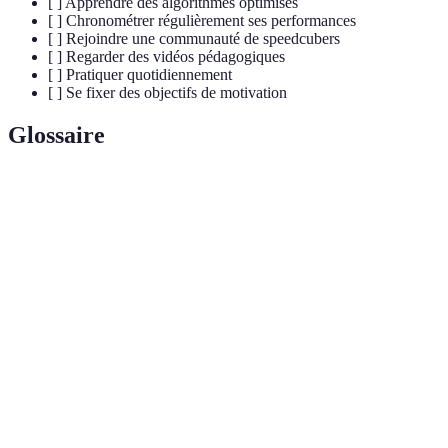
[ ] Apprendre des algorithmes optimisés
[ ] Chronométrer régulièrement ses performances
[ ] Rejoindre une communauté de speedcubers
[ ] Regarder des vidéos pédagogiques
[ ] Pratiquer quotidiennement
[ ] Se fixer des objectifs de motivation
Glossaire
Terme
Définition
Méthode de résolution du Rubik's Cube qui se divise
CFOP
en quatre étapes : Cross, F2L, OLL, PLL.
Cube conçu spécifiquement pour la vitesse, offrant
Speedcube
des mouvements rapides et fluides.
Séquence de mouvements prédéfinis utilisée pour
Algorithme
résoudre le cube d'une certaine manière.