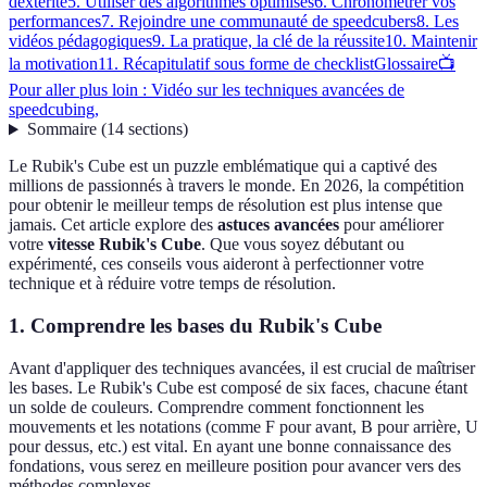
dextérité
5. Utiliser des algorithmes optimisés
6. Chronométrer vos
performances
7. Rejoindre une communauté de speedcubers
8. Les
vidéos pédagogiques
9. La pratique, la clé de la réussite
10. Maintenir
la motivation
11. Récapitulatif sous forme de checklist
Glossaire
📺
Pour aller plus loin : Vidéo sur les techniques avancées de
speedcubing,
Sommaire
(
14
sections
)
Le Rubik's Cube est un puzzle emblématique qui a captivé des
millions de passionnés à travers le monde. En 2026, la compétition
pour obtenir le meilleur temps de résolution est plus intense que
jamais. Cet article explore des
astuces avancées
pour améliorer
votre
vitesse Rubik's Cube
. Que vous soyez débutant ou
expérimenté, ces conseils vous aideront à perfectionner votre
technique et à réduire votre temps de résolution.
1. Comprendre les bases du Rubik's Cube
Avant d'appliquer des techniques avancées, il est crucial de maîtriser
les bases. Le Rubik's Cube est composé de six faces, chacune étant
un solde de couleurs. Comprendre comment fonctionnent les
mouvements et les notations (comme F pour avant, B pour arrière, U
pour dessus, etc.) est vital. En ayant une bonne connaissance des
fondations, vous serez en meilleure position pour avancer vers des
méthodes complexes.