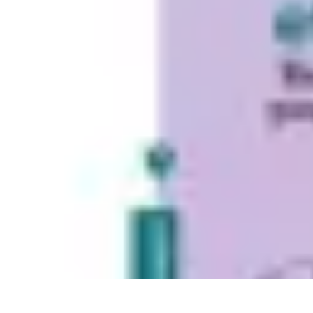
Astuces Rubik Cube
Astuces et Techniques
Techniques de Speedcubing
Astuces et techniq
Astuces Rubik Cube