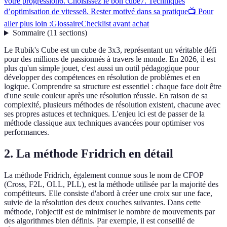
votre progression
6. Choisissez le bon cube
7. Techniques
d’optimisation de vitesse
8. Rester motivé dans sa pratique
📺 Pour
aller plus loin :
Glossaire
Checklist avant achat
Sommaire
(
11
sections
)
Le Rubik's Cube est un cube de 3x3, représentant un véritable défi
pour des millions de passionnés à travers le monde. En 2026, il est
plus qu'un simple jouet, c'est aussi un outil pédagogique pour
développer des compétences en résolution de problèmes et en
logique. Comprendre sa structure est essentiel : chaque face doit être
d'une seule couleur après une résolution réussie. En raison de sa
complexité, plusieurs méthodes de résolution existent, chacune avec
ses propres astuces et techniques. L'enjeu ici est de passer de la
méthode classique aux techniques avancées pour optimiser vos
performances.
2. La méthode Fridrich en détail
La méthode Fridrich, également connue sous le nom de CFOP
(Cross, F2L, OLL, PLL), est la méthode utilisée par la majorité des
compétiteurs. Elle consiste d'abord à créer une croix sur une face,
suivie de la résolution des deux couches suivantes. Dans cette
méthode, l'objectif est de minimiser le nombre de mouvements par
des algorithmes bien définis. Par exemple, il est conseillé de