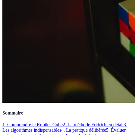
Sommaire
1. Comprendre le Rubik's Cube
2. La méthode Fridrich en détail
3.
Les algorithmes indispensables
4. La pratique délibérée
5. Évaluer