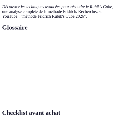
Découvrez les techniques avancées pour résoudre le Rubik's Cube
,
une analyse complète de la méthode Fridrich. Recherchez sur
YouTube : "méthode Fridrich Rubik's Cube 2026".
Glossaire
Terme
Définition
Technique de prévision des mouvements dans le
Lookahead
cube pour améliorer la fluidité.
Orientation de la dernière couche, étape crucial à
OLL
maîtriser pour les compétiteurs.
Permutation de la dernière couche, définit la
PLL
résolution des derniers morceaux.
Checklist avant achat