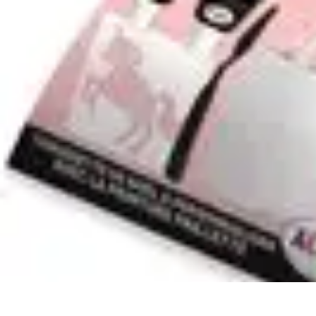
Astuces Rubik Cube
Astuces et Techniques
Techniques de Speedcubing
Astuces et techniq
Astuces Rubik Cube