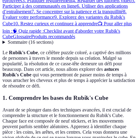
éprouvées
3. Pratiquer régulièrement
4. Regarder des tutoriels vidéo
5.
Participer à des communautés en ligne
6. Utiliser des applications
d’entraînement
7. Se concentrer sur la patience et la tranquillité
8.
Évaluer votre performance
9. Explorez des variantes du Rubik's
Cube
10. Restez curieux et continuez à apprendre
📺 Pour aller plus
loin :
🧠 Quiz rapide :
Checklist avant d'aborder votre Rubik's
Cube
Glossaire
Produits recommandés
Sommaire
(
16
sections
)
Le
Rubik's Cube
, ce célèbre puzzle coloré, a captivé des millions
de personnes à travers le monde depuis sa création. Malgré sa
popularité, la résolution de ce casse-tête demeure un défi pour
beaucoup. Dans cet article, nous allons explorer des
astuces
Rubik's Cube
qui vous permettront de passer moins de temps à
vous arracher les cheveux et plus de temps à apprécier la satisfaction
de résoudre ce défi.
1. Comprendre les bases du Rubik's Cube
Avant de se plonger dans des techniques avancées, il est crucial de
comprendre la structure et le fonctionnement du Rubik's Cube.
Chaque face est composée de neuf stickers, et les mouvements
peuvent parfois sembler aléatoires. Apprenez à identifier chaque
pièce : les coins, les arêtes, et les centres. Cela vous donnera une
vision globale de ce qui se passe lorsque vous manipulez le cube. En