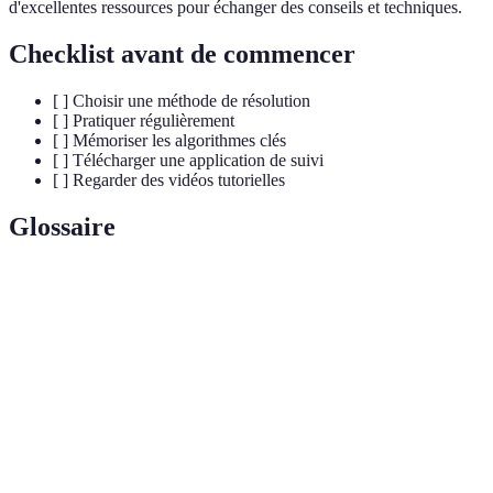
d'excellentes ressources pour échanger des conseils et techniques.
Checklist avant de commencer
[ ] Choisir une méthode de résolution
[ ] Pratiquer régulièrement
[ ] Mémoriser les algorithmes clés
[ ] Télécharger une application de suivi
[ ] Regarder des vidéos tutorielles
Glossaire
Terme
Définition
Séquence de mouvements pour résoudre des
Algorithme
configurations spécifiques d'un cube.
Méthode de résolution avancée privilégiée par les
Fridrich
compétiteurs pour sa rapidité.