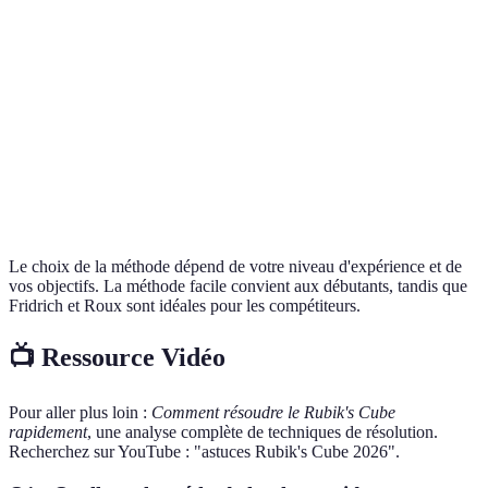
Fridrich
Difficile
Très rapide
Très élevée
Beginner's
Facile
Lente
Élevée
CFOP
Difficile
Rapide
Élevée
Roux
Difficile
Rapide
Élevée
Le choix de la méthode dépend de votre niveau d'expérience et de
vos objectifs. La méthode facile convient aux débutants, tandis que
Fridrich et Roux sont idéales pour les compétiteurs.
📺 Ressource Vidéo
Pour aller plus loin :
Comment résoudre le Rubik's Cube
rapidement
, une analyse complète de techniques de résolution.
Recherchez sur YouTube : "astuces Rubik's Cube 2026".