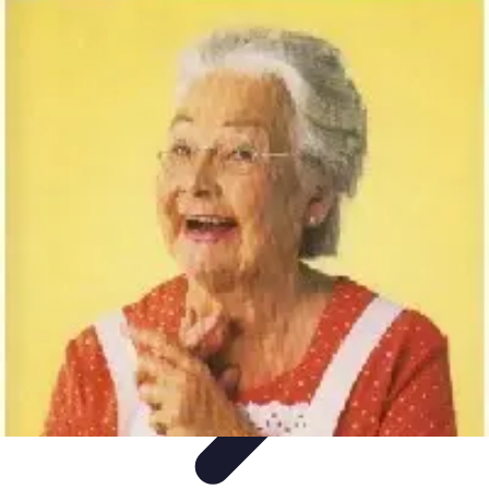
Astuces Rubik Cube
Astuces et Techniques
Techniques de Speedcubing
Astuces et
techniques
Résolution
Techniques et Astuces
Astuces Rubik Cube