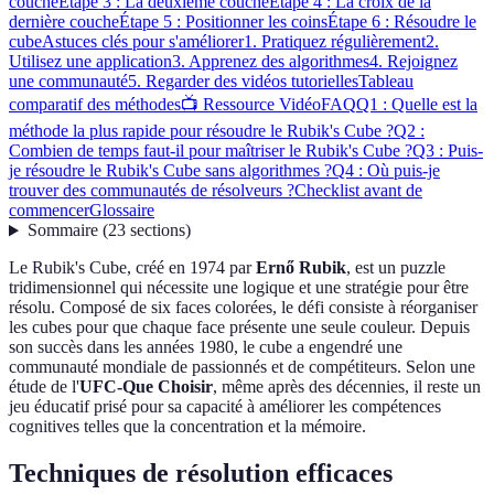
couche
Étape 3 : La deuxième couche
Étape 4 : La croix de la
dernière couche
Étape 5 : Positionner les coins
Étape 6 : Résoudre le
cube
Astuces clés pour s'améliorer
1. Pratiquez régulièrement
2.
Utilisez une application
3. Apprenez des algorithmes
4. Rejoignez
une communauté
5. Regarder des vidéos tutorielles
Tableau
comparatif des méthodes
📺 Ressource Vidéo
FAQ
Q1 : Quelle est la
méthode la plus rapide pour résoudre le Rubik's Cube ?
Q2 :
Combien de temps faut-il pour maîtriser le Rubik's Cube ?
Q3 : Puis-
je résoudre le Rubik's Cube sans algorithmes ?
Q4 : Où puis-je
trouver des communautés de résolveurs ?
Checklist avant de
commencer
Glossaire
Sommaire
(
23
sections
)
Le Rubik's Cube, créé en 1974 par
Ernő Rubik
, est un puzzle
tridimensionnel qui nécessite une logique et une stratégie pour être
résolu. Composé de six faces colorées, le défi consiste à réorganiser
les cubes pour que chaque face présente une seule couleur. Depuis
son succès dans les années 1980, le cube a engendré une
communauté mondiale de passionnés et de compétiteurs. Selon une
étude de l'
UFC-Que Choisir
, même après des décennies, il reste un
jeu éducatif prisé pour sa capacité à améliorer les compétences
cognitives telles que la concentration et la mémoire.
Techniques de résolution efficaces