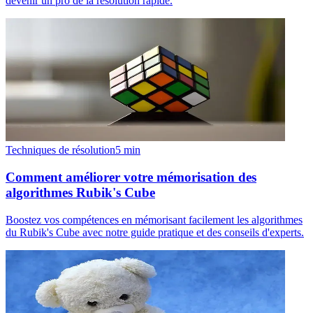
devenir un pro de la résolution rapide.
Techniques de résolution
5
min
Comment améliorer votre mémorisation des
algorithmes Rubik's Cube
Boostez vos compétences en mémorisant facilement les algorithmes
du Rubik's Cube avec notre guide pratique et des conseils d'experts.