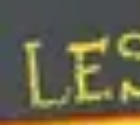
Astuces Rubik Cube
Astuces et Techniques
Techniques de Speedcubing
Astuces et techniq
Astuces Rubik Cube