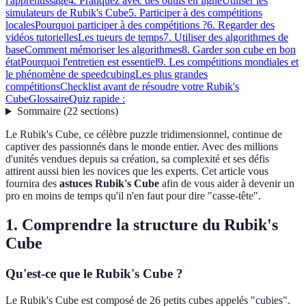
l'apprentissage
4. Pratiquez avec des outils en ligne
Utiliser les
simulateurs de Rubik's Cube
5. Participer à des compétitions
locales
Pourquoi participer à des compétitions ?
6. Regarder des
vidéos tutorielles
Les tueurs de temps
7. Utiliser des algorithmes de
base
Comment mémoriser les algorithmes
8. Garder son cube en bon
état
Pourquoi l'entretien est essentiel
9. Les compétitions mondiales et
le phénomène de speedcubing
Les plus grandes
compétitions
Checklist avant de résoudre votre Rubik's
Cube
Glossaire
Quiz rapide :
Sommaire
(
22
sections
)
Le Rubik's Cube, ce célèbre puzzle tridimensionnel, continue de
captiver des passionnés dans le monde entier. Avec des millions
d'unités vendues depuis sa création, sa complexité et ses défis
attirent aussi bien les novices que les experts. Cet article vous
fournira des
astuces Rubik's Cube
afin de vous aider à devenir un
pro en moins de temps qu'il n'en faut pour dire "casse-tête".
1. Comprendre la structure du Rubik's
Cube
Qu'est-ce que le Rubik's Cube ?
Le Rubik's Cube est composé de 26 petits cubes appelés "cubies".