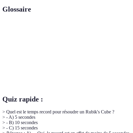
Glossaire
Terme
Définition
Méthode de résolution composée de plusieurs
CFOP
étapes.
Compétition consistant à résoudre des cubes
Speedcubing
rapidement.
Algorithme
Séquence de mouvements pour résoudre le cube.
Quiz rapide :
> Quel est le temps record pour résoudre un Rubik's Cube ?
> - A) 5 secondes
> - B) 10 secondes
> - C) 15 secondes