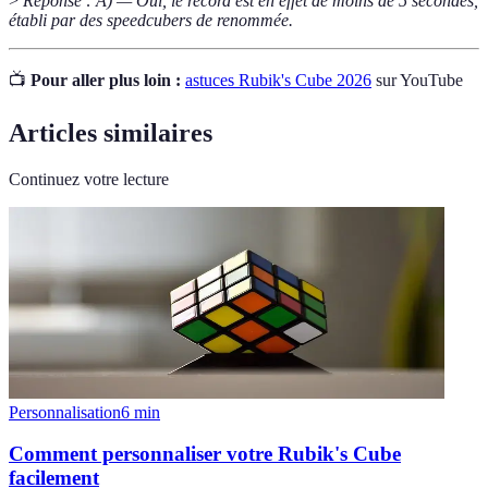
>
Réponse : A) — Oui, le record est en effet de moins de 5 secondes,
établi par des speedcubers de renommée.
📺
Pour aller plus loin :
astuces Rubik's Cube 2026
sur YouTube
Articles similaires
Continuez votre lecture
Personnalisation
6
min
Comment personnaliser votre Rubik's Cube
facilement