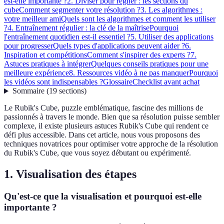
est-elle importante ?
2. Diviser pour régner : les sections du
cube
Comment segmenter votre résolution ?
3. Les algorithmes :
votre meilleur ami
Quels sont les algorithmes et comment les utiliser
?
4. Entraînement régulier : la clé de la maîtrise
Pourquoi
l'entraînement quotidien est-il essentiel ?
5. Utiliser des applications
pour progresser
Quels types d'applications peuvent aider ?
6.
Inspiration et compétitions
Comment s'inspirer des experts ?
7.
Astuces pratiques à intégrer
Quelques conseils pratiques pour une
meilleure expérience
8. Ressources vidéo à ne pas manquer
Pourquoi
les vidéos sont indispensables ?
Glossaire
Checklist avant achat
Sommaire
(
19
sections
)
Le Rubik's Cube, puzzle emblématique, fascine des millions de
passionnés à travers le monde. Bien que sa résolution puisse sembler
complexe, il existe plusieurs astuces Rubik's Cube qui rendent ce
défi plus accessible. Dans cet article, nous vous proposons des
techniques novatrices pour optimiser votre approche de la résolution
du Rubik's Cube, que vous soyez débutant ou expérimenté.
1. Visualisation des étapes
Qu'est-ce que la visualisation et pourquoi est-elle
importante ?