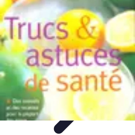
Astuces Rubik Cube
Astuces et Techniques
Techniques de Speedcubing
Astuces et
techniques
Résolution
Techniques et Astuces
Astuces Rubik Cube