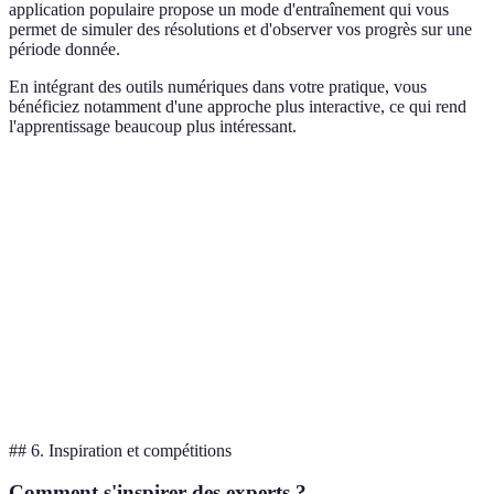
application populaire propose un mode d'entraînement qui vous
permet de simuler des résolutions et d'observer vos progrès sur une
période donnée.
En intégrant des outils numériques dans votre pratique, vous
bénéficiez notamment d'une approche plus interactive, ce qui rend
l'apprentissage beaucoup plus intéressant.
Application
Fonctionnalités
Tarification
Disponibil
Tutoriels
App A
Gratuite/Premium
iOS/Andro
interactifs
Analyse de
App B
2.99€/mois
iOS/Andro
performance
App C
Défis quotidiens
Gratuite
Web/iOS/
## 6. Inspiration et compétitions
Comment s'inspirer des experts ?