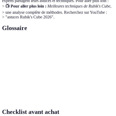
experts partagent leurs astuces et techniques. Pour aller plus loin :
>
📺 Pour aller plus loin :
Meilleures techniques de Rubik's Cube
,
> une analyse complète de méthodes. Recherchez sur YouTube :
> "astuces Rubik's Cube 2026".
Glossaire
Terme
Définition
Suite de mouvements précis pour atteindre un état
Algorithme
spécifique sur le cube.
Mémoire
Capacité à exécuter des mouvements
musculaire
automatiquement grâce à la pratique.
Méthode d'anticipation des mouvements pour
Visualisation
améliorer les performances.
Checklist avant achat