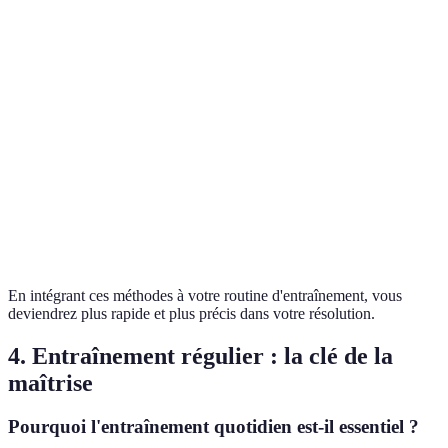
Id
Visuel et
Peut être trop
Vidéos explicatives
po
dynamique
rapide
dé
Bo
Mémorisation
Peut prendre
Flashcards
la
facile
du temps
ré
Me
Améliore la
Peut devenir
Pratique régulière
po
mémoire
ennuyeux
ma
En intégrant ces méthodes à votre routine d'entraînement, vous
deviendrez plus rapide et plus précis dans votre résolution.
4. Entraînement régulier : la clé de la
maîtrise
Pourquoi l'entraînement quotidien est-il essentiel ?