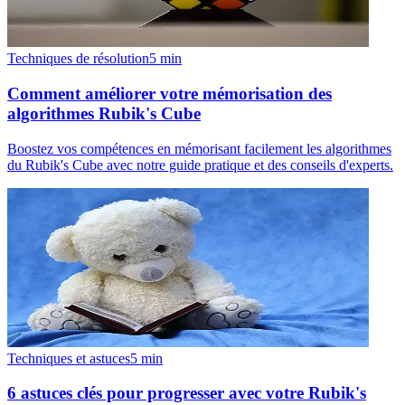
Techniques de résolution
5
min
Comment améliorer votre mémorisation des
algorithmes Rubik's Cube
Boostez vos compétences en mémorisant facilement les algorithmes
du Rubik's Cube avec notre guide pratique et des conseils d'experts.
Techniques et astuces
5
min
6 astuces clés pour progresser avec votre Rubik's