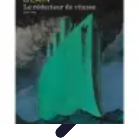
Astuces Rubik Cube
Astuces et Techniques
Techniques de Speedcubing
Astuces et
techniques
Résolution
Techniques et Astuces
Astuces Rubik Cube