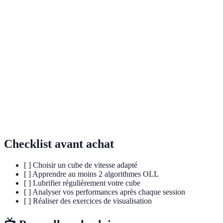
Terme
Définition
Méthode populaire de résolution basée sur quatre
CFOP
étapes : Cross, F2L, OLL, PLL.
Orientation de la dernière couche, algorithmes
OLL
pour orienter les pièces de la dernière couche.
Application de lubrifiant pour améliorer la
Lubrification
fluidité et la vitesse de rotation du cube.
Checklist avant achat
[ ] Choisir un cube de vitesse adapté
[ ] Apprendre au moins 2 algorithmes OLL
[ ] Lubrifier régulièrement votre cube
[ ] Analyser vos performances après chaque session
[ ] Réaliser des exercices de visualisation