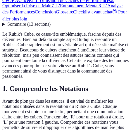
CFOP Avancée
5. L’Utilisation de Caches de Performances
6.
Optimiser la Prise en Main
7. L'Entraînement Mental
8. L’Analyse
des Performances
Conclusion
Glossaire
Checklist avant achat
📺 Pour
aller plus loin :
Sommaire
(
13
sections
)
Le Rubik's Cube, ce casse-tête emblématique, fascine depuis des
décennies. Bien au-delà du simple aspect ludique, résoudre un
Rubik's Cube rapidement est un véritable art qui nécessite maîtrise et
stratégie. Beaucoup de cubers cherchent à améliorer leur vitesse de
résolution, mais peu connaissent des astuces moins connues qui
pourraient faire toute la différence. Cet article explore des techniques
avancées pour optimiser votre vitesse au Rubik's Cube, vous
permettant ainsi de vous distinguer dans la communauté des
passionnés.
1. Comprendre les Notations
Avant de plonger dans les astuces, il est vital de maîtriser les
notations utilisées dans la résolution du Rubik's Cube. Chaque
mouvement est noté par une lettre, permettant une communication
claire entre les cubers. Par exemple, ‘R’ pour une rotation à droite,
‘L’ pour une rotation à gauche. Comprendre ces notations vous
permettra de suivre et d’appliquer des algorithmes de manière plus