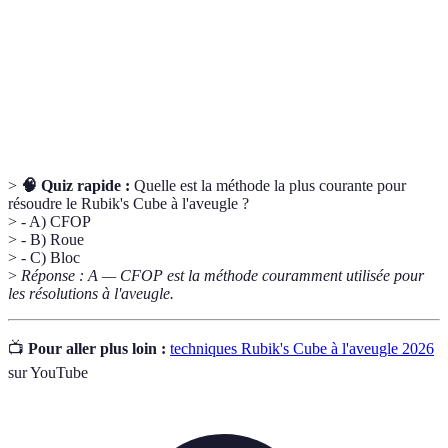
Une série de mouvements spécifiques utilisés pour
Algorithme
replacer les pièces du cube.
Première méthode de résolution qui se concentre sur
F2L
la création de la première face et des deux premières
couches.
>
🧠 Quiz rapide :
Quelle est la méthode la plus courante pour
résoudre le Rubik's Cube à l'aveugle ?
> - A) CFOP
> - B) Roue
> - C) Bloc
>
Réponse : A — CFOP est la méthode couramment utilisée pour
les résolutions à l'aveugle.
📺
Pour aller plus loin :
techniques Rubik's Cube à l'aveugle 2026
sur YouTube