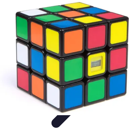
Astuces Rubik Cube
Astuces et Techniques
Techniques de Speedcubing
Astuces et
techniques
Résolution
Techniques et Astuces
Astuces Rubik Cube