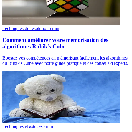
Techniques de résolution
5
min
Comment améliorer votre mémorisation des
algorithmes Rubik's Cube
Boostez vos compétences en mémorisant facilement les algorithmes
du Rubik's Cube avec notre guide pratique et des conseils d'experts.
Techniques et astuces
5
min