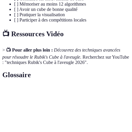
[ ] Mémoriser au moins 12 algorithmes
[ ] Avoir un cube de bonne qualité
[ ] Pratiquer la visualisation
[ ] Participer à des compétitions locales
📺 Ressources Vidéo
>
📺 Pour aller plus loin :
Découvrez des techniques avancées
pour résoudre le Rubik's Cube à l'aveugle
. Recherchez sur YouTube
: "techniques Rubik's Cube à l'aveugle 2026".
Glossaire
Terme
Définition
Un puzzle tridimensionnel constitué de petites
Rubik's
pièces qui peuvent pivoter et former différentes
Cube
combinaisons de couleurs.