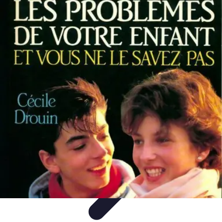
Astuces Rubik Cube
Astuces et Techniques
Techniques de Speedcubing
Astuces et
techniques
Résolution
Techniques et Astuces
Astuces Rubik Cube