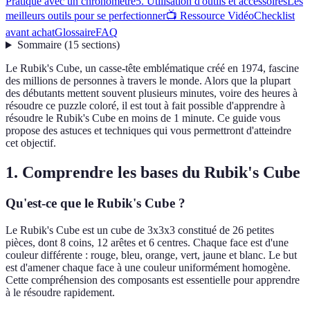
Pratique avec un chronomètre
5. Utilisation d'outils et accessoires
Les
meilleurs outils pour se perfectionner
📺 Ressource Vidéo
Checklist
avant achat
Glossaire
FAQ
Sommaire
(
15
sections
)
Le Rubik's Cube, un casse-tête emblématique créé en 1974, fascine
des millions de personnes à travers le monde. Alors que la plupart
des débutants mettent souvent plusieurs minutes, voire des heures à
résoudre ce puzzle coloré, il est tout à fait possible d'apprendre à
résoudre le Rubik's Cube en moins de 1 minute. Ce guide vous
propose des astuces et techniques qui vous permettront d'atteindre
cet objectif.
1. Comprendre les bases du Rubik's Cube
Qu'est-ce que le Rubik's Cube ?
Le Rubik's Cube est un cube de 3x3x3 constitué de 26 petites
pièces, dont 8 coins, 12 arêtes et 6 centres. Chaque face est d'une
couleur différente : rouge, bleu, orange, vert, jaune et blanc. Le but
est d'amener chaque face à une couleur uniformément homogène.
Cette compréhension des composants est essentielle pour apprendre
à le résoudre rapidement.