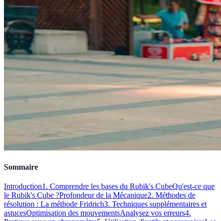
Sommaire
Introduction
1. Comprendre les bases du Rubik's Cube
Qu'est-ce que
le Rubik's Cube ?
Profondeur de la Mécanique
2. Méthodes de
résolution : La méthode Fridrich
3. Techniques supplémentaires et
astuces
Optimisation des mouvements
Analysez vos erreurs
4.