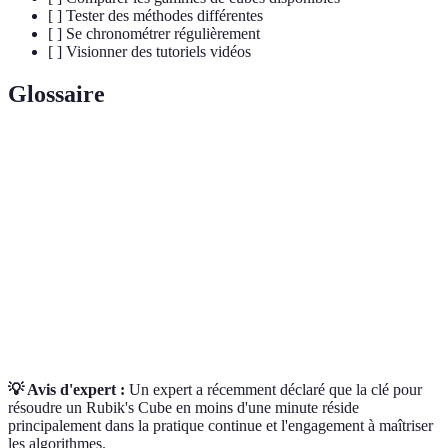
[ ] Tester des méthodes différentes
[ ] Se chronométrer régulièrement
[ ] Visionner des tutoriels vidéos
Glossaire
Terme
Définition
Méthode de speedcubing pour résoudre le cube
Fridrich
rapidement
OLL
Orientation de la dernière couche dans la résolution
PLL
Permutation de la dernière couche dans la résolution
💡 Avis d'expert :
Un expert a récemment déclaré que la clé pour
résoudre un Rubik's Cube en moins d'une minute réside
principalement dans la pratique continue et l'engagement à maîtriser
les algorithmes.