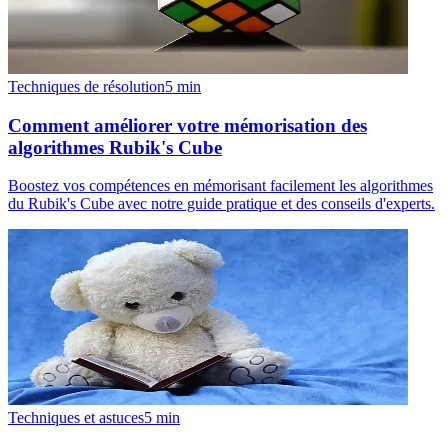
Techniques de résolution
5
min
Comment améliorer votre mémorisation des
algorithmes Rubik's Cube
Boostez vos compétences en mémorisant facilement les algorithmes
du Rubik's Cube avec notre guide pratique et des conseils d'experts.
Techniques et astuces
5
min