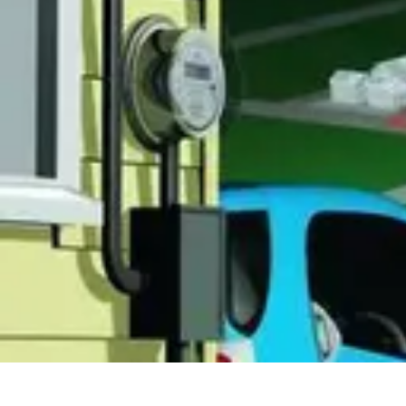
Astuces Rubik Cube
Astuces et Techniques
Techniques de Speedcubing
Astuces et techniq
Astuces Rubik Cube