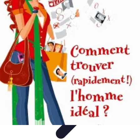
Astuces Rubik Cube
Astuces et Techniques
Techniques de Speedcubing
Astuces et
techniques
Résolution
Techniques et Astuces
Astuces Rubik Cube