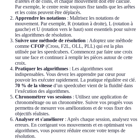
d'arêtes et de coins, et chaque mouvement doit être calculé.
Par exemple, le centre reste toujours fixe tandis que les arêtes
et les coins peuvent être déplacés.
Apprendre les notations
: Maîtrisez les notations de
mouvement. Par exemple, R (rotation à droite), L (rotation à
gauche) et U (rotation vers le haut) sont essentiels pour suivre
les algorithmes de résolution.
Suivre une méthode de résolution
: Adoptez une méthode
comme
CFOP
(Cross, F2L, OLL, PLL) qui est la plus
utilisée par les speedcubers. Commencez par faire une croix
sur une face et continuez à remplir les pièces autour de cette
croix.
Pratiquer les algorithmes
: Les algorithmes sont
indispensables. Vous devez les apprendre par cœur pour
pouvoir les exécuter rapidement. La pratique régulière est clé.
70 % de la vitesse
d’un speedcuber vient de la fluidité dans
l’exécution des algorithmes.
Chronométrer vos sessions
: Utilisez une application de
chronométrage ou un chronomètre. Suivre vos progrès vous
permettra de mesurer vos améliorations et de vous fixer des
objectifs réalistes.
Analyser et s'améliorer
: Après chaque session, analysez vos
erreurs. En corrigeant vos mouvements et en optimisant vos
algorithmes, vous pourrez réduire encore votre temps de
résolution.