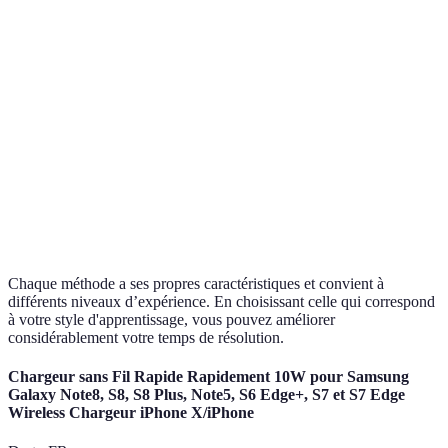
apprendre
Moins rapide
Facile à
Roux
pour les
Basique
mémoriser
novices
Bon pour
Complexe à
ZZ
Avancé
l'optimisation
maîtriser
Flexibilité
Peut être
Petrus
Intermédiaire
élevée
déroutante
Chaque méthode a ses propres caractéristiques et convient à
différents niveaux d’expérience. En choisissant celle qui correspond
à votre style d'apprentissage, vous pouvez améliorer
considérablement votre temps de résolution.
Chargeur sans Fil Rapide Rapidement 10W pour Samsung
Galaxy Note8, S8, S8 Plus, Note5, S6 Edge+, S7 et S7 Edge
Wireless Chargeur iPhone X/iPhone