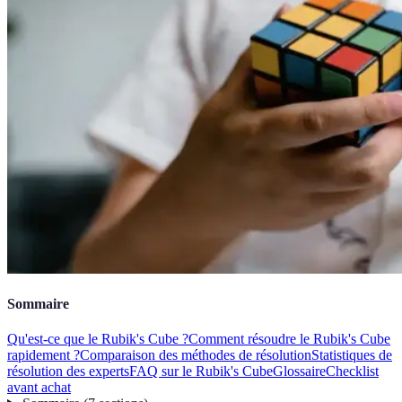
Sommaire
Qu'est-ce que le Rubik's Cube ?
Comment résoudre le Rubik's Cube
rapidement ?
Comparaison des méthodes de résolution
Statistiques de
résolution des experts
FAQ sur le Rubik's Cube
Glossaire
Checklist
avant achat