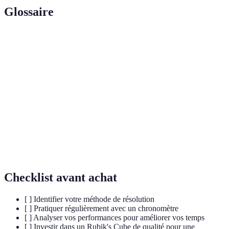
Glossaire
Terme
Définition
Une séquence de mouvements pour atteindre un
Algorithme
certain résultat dans le cube.
L'art et la pratique de résoudre le Rubik's Cube le
Speedcubing
plus rapidement possible.
Une méthode populaire d'enseignement de la
CFOP
résolution du Rubik's Cube.
Checklist avant achat
[ ] Identifier votre méthode de résolution
[ ] Pratiquer régulièrement avec un chronomètre
[ ] Analyser vos performances pour améliorer vos temps
[ ] Investir dans un Rubik's Cube de qualité pour une