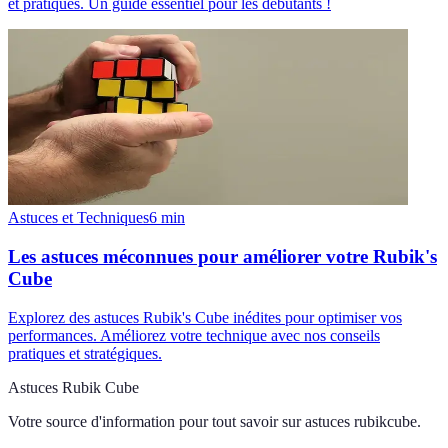
et pratiques. Un guide essentiel pour les débutants !
Astuces et Techniques
6
min
Les astuces méconnues pour améliorer votre Rubik's
Cube
Explorez des astuces Rubik's Cube inédites pour optimiser vos
performances. Améliorez votre technique avec nos conseils
pratiques et stratégiques.
Astuces Rubik Cube
Votre source d'information pour tout savoir sur
astuces rubikcube
.