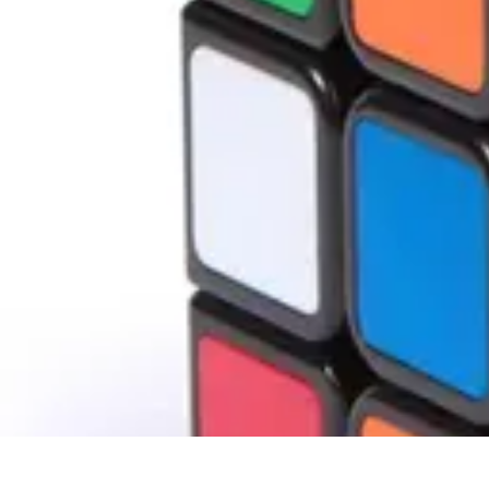
Astuces Rubik Cube
Astuces et Techniques
Techniques de Speedcubing
Astuces et techniq
Astuces Rubik Cube