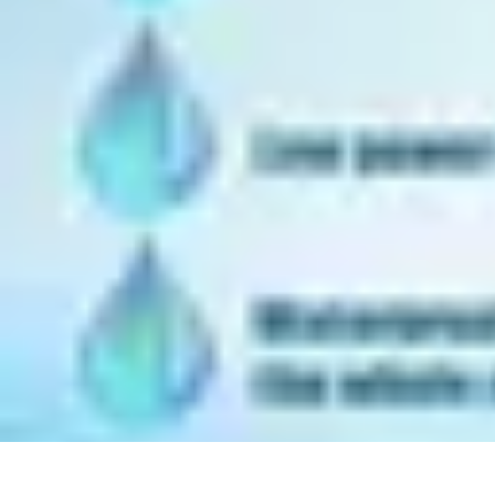
Astuces Rubik Cube
Astuces et Techniques
Techniques de Speedcubing
Astuces et techniq
Astuces Rubik Cube