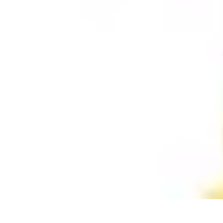
Astuces Rubik Cube
Astuces et Techniques
Techniques de Speedcubing
Astuces et techniq
Astuces Rubik Cube