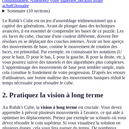
communauté
8. Améliorez votre matériel
Checklist avant
achat
Glossaire
Sommaire
(
10
sections
)
Le Rubik's Cube est un jeu d'assemblage tridimensionnel qui a
captivé des générations. Avant de plonger dans des techniques
avancées, il est essentiel de comprendre les bases de ce puzzle. Les
six faces du cube, chacune d'une couleur différente, doivent être
résolues en se déplaçant des couches internes. Avoir un bon aperçu
des mouvements de base, comme le mouvement de rotation des
faces, est primordial. Par exemple, en connaissant les notations (U
pour le haut, D pour le bas, L pour la gauche, R pour la droite, etc.),
vous pourrez suivre des tutoriels et des algorithmes plus complexes.
L'apprentissage des mouvements de base peut sembler simple, mais
cela constitue le fondement de votre progression. D'après les retours
d'utilisateurs, une bonne maîtrise des mouvements basiques réduit le
temps nécessaire pour résoudre le cube.
2. Pratiquez la vision à long terme
Au Rubik's Cube, la
vision à long terme
est cruciale. Vous devez
apprendre à prévoir plusieurs mouvements à l'avance, ce qui aide à
optimiser les déplacements. Prenez par exemple un scénario où vous
devez résoudre le coin supérieur. Si vous visualisez la solution en
plusieurs étapes, cela vous fera gagner du temps. De nombreux