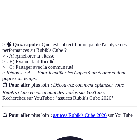
Cuber
Personne ou machine qui résout le Rubik's Cube.
Pratique de résoudre le Rubik's Cube le plus
Speedcubing
rapidement possible.
>
🧠 Quiz rapide :
Quel est l'objectif principal de l'analyse des
performances au Rubik's Cube ?
> - A) Améliorer la vitesse
> - B) Évaluer la difficulté
> - C) Partager avec la communauté
>
Réponse : A — Pour identifier les étapes à améliorer et donc
gagner du temps.
📺 Pour aller plus loin :
Découvrez comment optimiser votre
Rubik's Cube en visionnant des vidéos sur YouTube.
Recherchez sur YouTube : "astuces Rubik's Cube 2026".
📺
Pour aller plus loin :
astuces Rubik's Cube 2026
sur YouTube