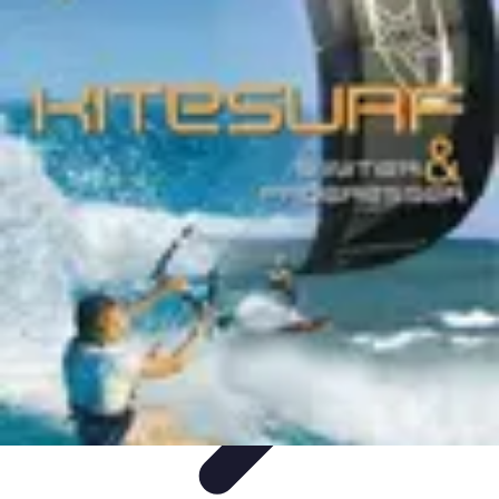
Astuces Rubik Cube
Astuces et Techniques
Techniques de Speedcubing
Astuces et
techniques
Résolution
Techniques et Astuces
Astuces Rubik Cube