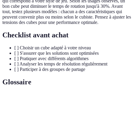
qui correspond à votre style de jeu. Selon les usages observés, un
bon cube peut diminuer le temps de rotation jusqu'à 30%. Avant
tout, testez plusieurs modèles : chacun a des caractéristiques qui
peuvent convenir plus ou moins selon le cubiste. Pensez à ajuster les
tensions des cubes pour une performance optimale.
Checklist avant achat
[ ] Choisir un cube adapté à votre niveau
[ ] S'assurer que les solutions sont optimisées
[ ] Pratiquer avec différents algorithmes
[ ] Analyser les temps de résolution régulièrement
[ ] Participer à des groupes de partage
Glossaire
Terme
Définition
Séquence de mouvements pour résoudre des
Algorithme
situations spécifiques dans le cube.