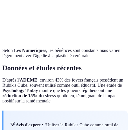
Améliore le focus
Élevée
(13-18)
calcul mental
Réduction du
Adultes
Maintient la
Variable
stress et
(19+)
cognition
créativité
Selon
Les Numériques
, les bénéfices sont constants mais varient
légèrement avec l'âge lié à la plasticité cérébrale.
Données et études récentes
D'après
l'ADEME
, environ 43% des foyers français possèdent un
Rubik's Cube, souvent utilisé comme outil éducatif. Une étude de
Psychology Today
montre que les joueurs réguliers ont une
réduction de 15% du stress
quotidien, témoignant de l'impact
positif sur la santé mentale.
💡 Avis d'expert :
"Utiliser le Rubik's Cube comme outil de