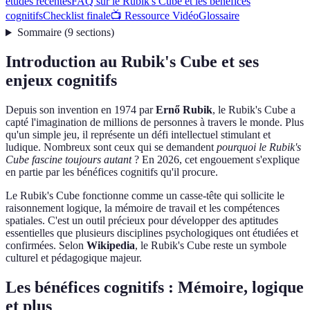
études récentes
FAQ sur le Rubik's Cube et les bénéfices
cognitifs
Checklist finale
📺 Ressource Vidéo
Glossaire
Sommaire
(
9
sections
)
Introduction au Rubik's Cube et ses
enjeux cognitifs
Depuis son invention en 1974 par
Ernő Rubik
, le Rubik's Cube a
capté l'imagination de millions de personnes à travers le monde. Plus
qu'un simple jeu, il représente un défi intellectuel stimulant et
ludique. Nombreux sont ceux qui se demandent
pourquoi le Rubik's
Cube fascine toujours autant
? En 2026, cet engouement s'explique
en partie par les bénéfices cognitifs qu'il procure.
Le Rubik's Cube fonctionne comme un casse-tête qui sollicite le
raisonnement logique, la mémoire de travail et les compétences
spatiales. C'est un outil précieux pour développer des aptitudes
essentielles que plusieurs disciplines psychologiques ont étudiées et
confirmées. Selon
Wikipedia
, le Rubik's Cube reste un symbole
culturel et pédagogique majeur.
Les bénéfices cognitifs : Mémoire, logique
et plus