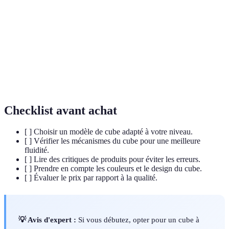
Suite de mouvements pour atteindre un état
Algorithme
souhaité.
Ensemble de pièces alignées dans une section du
Couche
cube.
Cubeur
Personne qui résout le Rubik's Cube.
Checklist avant achat
[ ] Choisir un modèle de cube adapté à votre niveau.
[ ] Vérifier les mécanismes du cube pour une meilleure
fluidité.
[ ] Lire des critiques de produits pour éviter les erreurs.
[ ] Prendre en compte les couleurs et le design du cube.
[ ] Évaluer le prix par rapport à la qualité.
💡 Avis d'expert :
Si vous débutez, opter pour un cube à