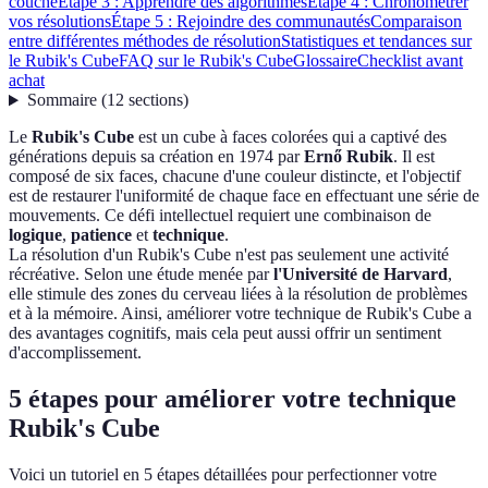
couche
Étape 3 : Apprendre des algorithmes
Étape 4 : Chronométrer
vos résolutions
Étape 5 : Rejoindre des communautés
Comparaison
entre différentes méthodes de résolution
Statistiques et tendances sur
le Rubik's Cube
FAQ sur le Rubik's Cube
Glossaire
Checklist avant
achat
Sommaire
(
12
sections
)
Le
Rubik's Cube
est un cube à faces colorées qui a captivé des
générations depuis sa création en 1974 par
Ernő Rubik
. Il est
composé de six faces, chacune d'une couleur distincte, et l'objectif
est de restaurer l'uniformité de chaque face en effectuant une série de
mouvements. Ce défi intellectuel requiert une combinaison de
logique
,
patience
et
technique
.
La résolution d'un Rubik's Cube n'est pas seulement une activité
récréative. Selon une étude menée par
l'Université de Harvard
,
elle stimule des zones du cerveau liées à la résolution de problèmes
et à la mémoire. Ainsi, améliorer votre technique de Rubik's Cube a
des avantages cognitifs, mais cela peut aussi offrir un sentiment
d'accomplissement.
5 étapes pour améliorer votre technique
Rubik's Cube
Voici un tutoriel en 5 étapes détaillées pour perfectionner votre