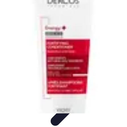
Astuces Rubik Cube
Astuces et Techniques
Techniques de Speedcubing
Astuces et
techniques
Résolution
Techniques et Astuces
Astuces Rubik Cube