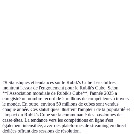
Très rapide,
Difficile à
Idéale pour les
Fridrich
efficace
maîtriser
compétitions
Économie de
Amusante
Moins de
Roux
mouvements,
mais nécessite
ressources
rapide
de la pratique
Flexibilité,
Pour les
Complexe à
Petrus
moins de
résolveurs
comprendre
mouvements
avancés
## Statistiques et tendances sur le Rubik's Cube Les chiffres
montrent l'essor de l'engouement pour le Rubik's Cube. Selon
**l'Association mondiale de Rubik's Cube**, l'année 2025 a
enregistré un nombre record de 2 millions de compétiteurs à travers
le monde. En outre, environ 50 millions de cubes sont vendus
chaque année. Ces statistiques illustrent l'ampleur de la popularité et
l'impact du Rubik's Cube sur la communauté des passionnés de
casse-têtes. La tendance vers les compétitions en ligne s'est
également intensifiée, avec des plateformes de streaming en direct
dédiées offrant des sessions de résolution.