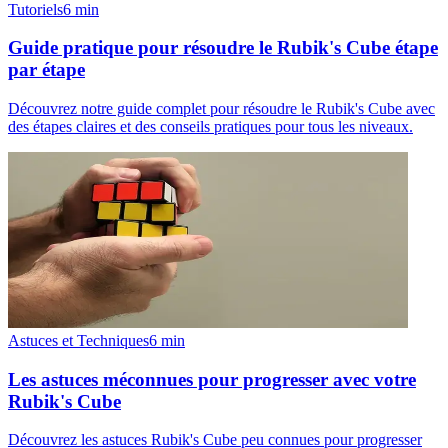
Tutoriels
6
min
Guide pratique pour résoudre le Rubik's Cube étape
par étape
Découvrez notre guide complet pour résoudre le Rubik's Cube avec
des étapes claires et des conseils pratiques pour tous les niveaux.
Astuces et Techniques
6
min
Les astuces méconnues pour progresser avec votre
Rubik's Cube
Découvrez les astuces Rubik's Cube peu connues pour progresser