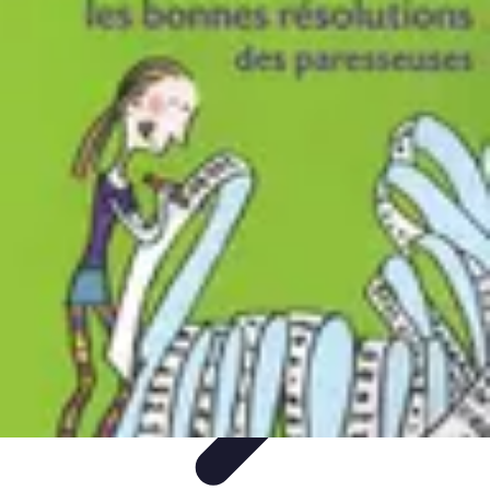
Astuces Rubik Cube
Astuces et Techniques
Techniques de Speedcubing
Astuces et
techniques
Résolution
Techniques et Astuces
Astuces Rubik Cube