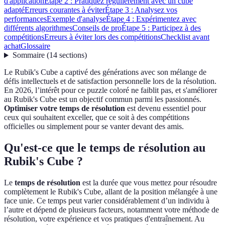
d'application
Étape 2 : Pratiquez régulièrement avec un cube
adapté
Erreurs courantes à éviter
Étape 3 : Analysez vos
performances
Exemple d'analyse
Étape 4 : Expérimentez avec
différents algorithmes
Conseils de pro
Étape 5 : Participez à des
compétitions
Erreurs à éviter lors des compétitions
Checklist avant
achat
Glossaire
Sommaire
(
14
sections
)
Le Rubik's Cube a captivé des générations avec son mélange de
défis intellectuels et de satisfaction personnelle lors de la résolution.
En 2026, l’intérêt pour ce puzzle coloré ne faiblit pas, et s'améliorer
au Rubik's Cube est un objectif commun parmi les passionnés.
Optimiser votre temps de résolution
est devenu essentiel pour
ceux qui souhaitent exceller, que ce soit à des compétitions
officielles ou simplement pour se vanter devant des amis.
Qu'est-ce que le temps de résolution au
Rubik's Cube ?
Le
temps de résolution
est la durée que vous mettez pour résoudre
complètement le Rubik's Cube, allant de la position mélangée à une
face unie. Ce temps peut varier considérablement d’un individu à
l’autre et dépend de plusieurs facteurs, notamment votre méthode de
résolution, votre expérience et vos pratiques d'entraînement. Au