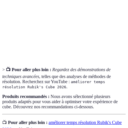
Terme
Définition
CFOP
Méthode de résolution populaire pour les speedcubers.
OLL
Orienter la dernière couche du cube.
PLL
Permuter la dernière couche pour la résoudre.
>
📺 Pour aller plus loin :
Regardez des démonstrations de
techniques avancées
, telles que des analyses de méthodes de
résolution. Recherchez sur YouTube :
améliorer temps
.
résolution Rubik's Cube 2026
Produits recommandés :
Nous avons sélectionné plusieurs
produits adaptés pour vous aider à optimiser votre expérience de
cube. Découvrez nos recommandations ci-dessous.
📺
Pour aller plus loin :
améliorer temps résolution Rubik's Cube