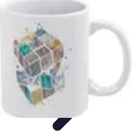
Astuces Rubik Cube
Astuces et Techniques
Techniques de Speedcubing
Astuces et
techniques
Résolution
Techniques et Astuces
Astuces Rubik Cube