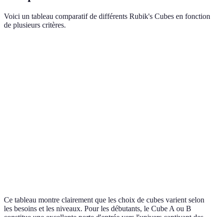
Voici un tableau comparatif de différents Rubik's Cubes en fonction
de plusieurs critères.
Critère
Cube A (3x3 standard)
Cube B (2x2)
Cube 
Niveau
Débutant
Débutant
Avancé
Mécanisme
Standard
Standard
Amélio
Prix
Économie
Économie
Premi
Durabilité
Moyenne
Faible
Élevée
Ce tableau montre clairement que les choix de cubes varient selon
les besoins et les niveaux. Pour les débutants, le Cube A ou B