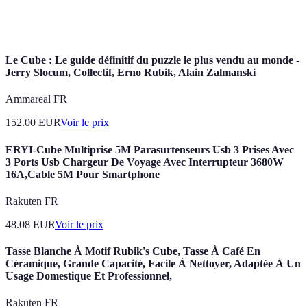
Méthode de solution d'un Rubik's Cube, souvent en
Résolution
plusieurs étapes.
Le Cube : Le guide définitif du puzzle le plus vendu au monde -
Jerry Slocum, Collectif, Erno Rubik, Alain Zalmanski
Ammareal FR
152.00
EUR
Voir le prix
ERYI-Cube Multiprise 5M Parasurtenseurs Usb 3 Prises Avec
3 Ports Usb Chargeur De Voyage Avec Interrupteur 3680W
16A,Cable 5M Pour Smartphone
Rakuten FR
48.08
EUR
Voir le prix
Tasse Blanche À Motif Rubik's Cube, Tasse À Café En
Céramique, Grande Capacité, Facile À Nettoyer, Adaptée À Un
Usage Domestique Et Professionnel,
Rakuten FR