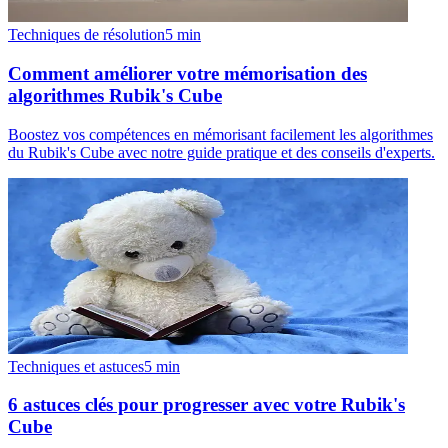
Techniques de résolution
5
min
Comment améliorer votre mémorisation des
algorithmes Rubik's Cube
Boostez vos compétences en mémorisant facilement les algorithmes
du Rubik's Cube avec notre guide pratique et des conseils d'experts.
Techniques et astuces
5
min
6 astuces clés pour progresser avec votre Rubik's
Cube