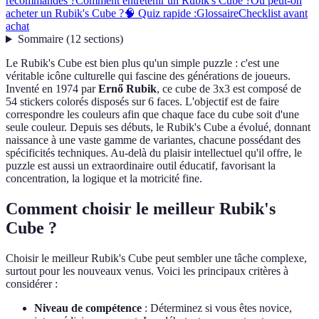
recommandés ?
Comment entretenir un Rubik's Cube ?
Où peut-on
acheter un Rubik's Cube ?
🧠 Quiz rapide :
Glossaire
Checklist avant
achat
Sommaire
(
12
sections
)
Le Rubik's Cube est bien plus qu'un simple puzzle : c'est une
véritable icône culturelle qui fascine des générations de joueurs.
Inventé en 1974 par
Ernő Rubik
, ce cube de 3x3 est composé de
54 stickers colorés disposés sur 6 faces. L'objectif est de faire
correspondre les couleurs afin que chaque face du cube soit d'une
seule couleur. Depuis ses débuts, le Rubik's Cube a évolué, donnant
naissance à une vaste gamme de variantes, chacune possédant des
spécificités techniques. Au-delà du plaisir intellectuel qu'il offre, le
puzzle est aussi un extraordinaire outil éducatif, favorisant la
concentration, la logique et la motricité fine.
Comment choisir le meilleur Rubik's
Cube ?
Choisir le meilleur Rubik's Cube peut sembler une tâche complexe,
surtout pour les nouveaux venus. Voici les principaux critères à
considérer :
Niveau de compétence
: Déterminez si vous êtes novice,