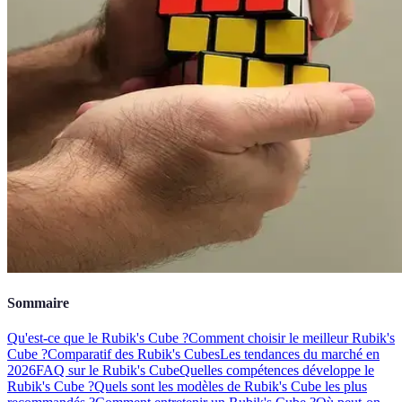
Sommaire
Qu'est-ce que le Rubik's Cube ?
Comment choisir le meilleur Rubik's
Cube ?
Comparatif des Rubik's Cubes
Les tendances du marché en
2026
FAQ sur le Rubik's Cube
Quelles compétences développe le
Rubik's Cube ?
Quels sont les modèles de Rubik's Cube les plus