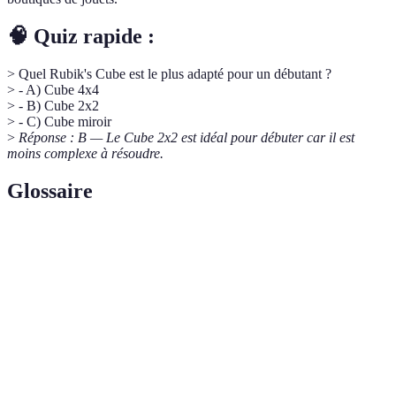
🧠 Quiz rapide :
> Quel Rubik's Cube est le plus adapté pour un débutant ?
> - A) Cube 4x4
> - B) Cube 2x2
> - C) Cube miroir
>
Réponse : B — Le Cube 2x2 est idéal pour débuter car il est
moins complexe à résoudre.
Glossaire
Terme
Définition
Ensemble de pièces permettant la rotation des faces
Mécanisme
du cube.
Adhérence des mains sur le cube, influençant la
Grip
vitesse de résolution.