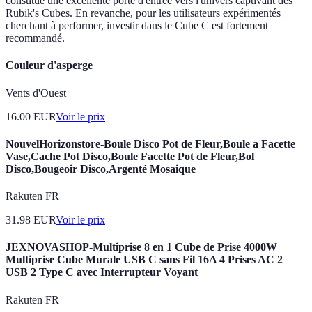
constitue une excellente porte d'entrée vers l'univers captivant des
Rubik's Cubes. En revanche, pour les utilisateurs expérimentés
cherchant à performer, investir dans le Cube C est fortement
recommandé.
Couleur d'asperge
Vents d'Ouest
16.00
EUR
Voir le prix
NouvelHorizonstore-Boule Disco Pot de Fleur,Boule a Facette
Vase,Cache Pot Disco,Boule Facette Pot de Fleur,Bol
Disco,Bougeoir Disco,Argenté Mosaique
Rakuten FR
31.98
EUR
Voir le prix
JEXNOVASHOP-Multiprise 8 en 1 Cube de Prise 4000W
Multiprise Cube Murale USB C sans Fil 16A 4 Prises AC 2
USB 2 Type C avec Interrupteur Voyant
Rakuten FR