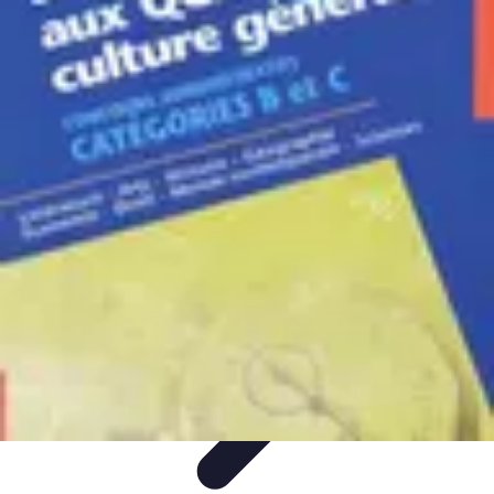
Astuces Rubik Cube
Astuces et Techniques
Techniques de Speedcubing
Astuces et
techniques
Résolution
Techniques et Astuces
Astuces Rubik Cube