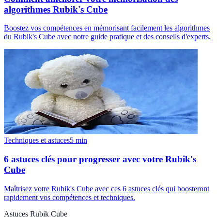
algorithmes Rubik's Cube
Boostez vos compétences en mémorisant facilement les algorithmes
du Rubik's Cube avec notre guide pratique et des conseils d'experts.
Techniques et astuces
5
min
6 astuces clés pour progresser avec votre Rubik's
Cube
Maîtrisez votre Rubik's Cube avec ces 6 astuces clés qui boosteront
rapidement vos compétences et techniques.
Astuces Rubik Cube