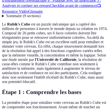
d'entraînement cérébral
Étape 4 : Pratique avec un timer
Étape 5 :
Analyser et corriger ses erreurs
Checklist avant de commencer
📺
Ressource Vidéo
Glossaire
Sommaire
(
9
sections
)
Le
Rubik's Cube
est un puzzle mécanique qui a captivé des
millions de personnes à travers le monde depuis sa création en 1974.
Composé de 26 petits cubes, ses 6 faces colorées doivent être
réorganisées pour se retrouver uniformément colorées. Au-delà du
simple jeu, le Rubik's Cube est un excellent outil pour entraîner et
stimuler votre cerveau. En effet, chaque mouvement demandé lors
de la résolution fait appel à des fonctions cognitives variées telles
que la mémoire visuelle, la concentration et même la logique. Selon
une étude menée par
l'Université de Californie
, la résolution de
casse-têtes comme le Rubik's Cube contribue non seulement à
améliorer la mémoire, mais également à augmenter le niveau de
satisfaction et de confiance en soi des participants. Cela souligne
donc non seulement l'intérêt récréatif du Rubik's Cube, mais aussi
son potentiel éducatif.
Étape 1 : Comprendre les bases
La première étape pour entraîner votre cerveau au Rubik's Cube est
de comprendre son fonctionnement. Avant même de toucher un