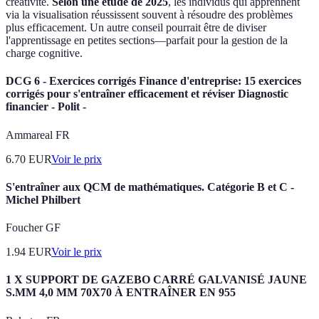
créativité.
Selon une étude de 2025
, les individus qui apprennent
via la visualisation réussissent souvent à résoudre des problèmes
plus efficacement. Un autre conseil pourrait être de diviser
l'apprentissage en petites sections—parfait pour la gestion de la
charge cognitive.
DCG 6 - Exercices corrigés Finance d'entreprise: 15 exercices
corrigés pour s'entraîner efficacement et réviser Diagnostic
financier - Polit -
Ammareal FR
6.70
EUR
Voir le prix
S'entraîner aux QCM de mathématiques. Catégorie B et C -
Michel Philbert
Foucher GF
1.94
EUR
Voir le prix
1 X SUPPORT DE GAZEBO CARRÉ GALVANISÉ JAUNE
S.MM 4,0 MM 70X70 À ENTRAÎNER EN 955