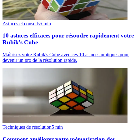
Astuces et conseils
5
min
10 astuces efficaces pour résoudre rapidement votre
Rubik's Cube
Maîtrisez votre Rubik's Cube avec ces 10 astuces pratiques pour
devenir un pro de la résolution rapide.
Techniques de résolution
5
min
Comment améliorer votre mémorisation des