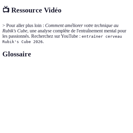
📺 Ressource Vidéo
> Pour aller plus loin :
Comment améliorer votre technique au
Rubik's Cube
, une analyse complète de l'entraînement mental pour
les passionnés. Recherchez sur YouTube :
entraîner cerveau
.
Rubik's Cube 2026
Glossaire
Terme
Définition
Suite de mouvements spécifiques pour résoudre le
Algorithm
Rubik's Cube.
Pratique consistant à résoudre le Rubik's Cube le
Speedcubing
plus rapidement possible.
Memo
Stratégies utilisées pour mémoriser des séquences
Techniques
ou des informations.