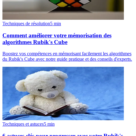
Techniques de résolution
5
min
Comment améliorer votre mémorisation des
algorithmes Rubik's Cube
Boostez vos compétences en mémorisant facilement les algorithmes
du Rubik's Cube avec notre guide pratique et des conseils d'experts.
Techniques et astuces
5
min
6 astuces clés pour progresser avec votre Rubik's