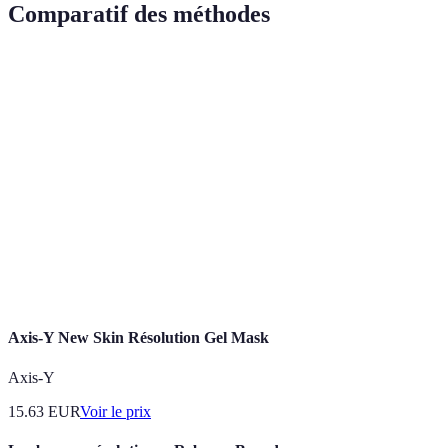
Comparatif des méthodes
Méthode
Vitesse
Difficulté
Popularité
Efficacité
Fridrich
Élevée
Moyenne
Très haute
Excellente
Très
Roux
Élevée
Élevée
Haute
bonne
Petrus
Moyenne
Élevée
Moyenne
Bonne
CFOP
Élevée
Faible
Très haute
Excellente
Axis-Y New Skin Résolution Gel Mask
Axis-Y
15.63
EUR
Voir le prix