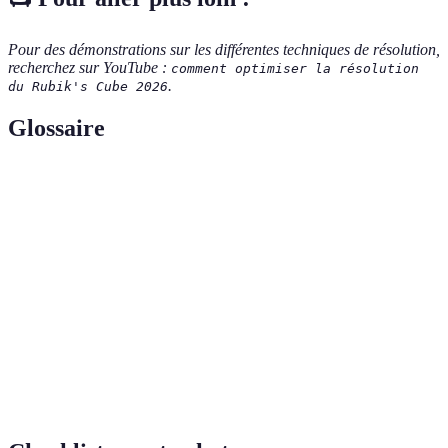
Pour des démonstrations sur les différentes techniques de résolution,
recherchez sur YouTube :
comment optimiser la résolution
.
du Rubik's Cube 2026
Glossaire
Terme
Définition
Suite de mouvements à exécuter pour atteindre un
Algorithme
objectif spécifique dans la résolution du cube.
Pratique de résoudre un Rubik's Cube en
Speedcubing
compétition contre la montre.
Chaque côté visible du Rubik's Cube, souvent
Face
nommé par sa couleur.