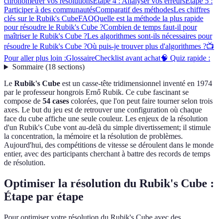
chronométrer vos résolutions
Étape 4 : Analyser vos erreurs
Étape 5 :
Participer à des communautés
Comparatif des méthodes
Les chiffres
clés sur le Rubik's Cube
FAQ
Quelle est la méthode la plus rapide
pour résoudre le Rubik's Cube ?
Combien de temps faut-il pour
maîtriser le Rubik's Cube ?
Les algorithmes sont-ils nécessaires pour
résoudre le Rubik's Cube ?
Où puis-je trouver plus d'algorithmes ?
📺
Pour aller plus loin :
Glossaire
Checklist avant achat
🧠 Quiz rapide :
Sommaire
(
18
sections
)
Le
Rubik's Cube
est un casse-tête tridimensionnel inventé en 1974
par le professeur hongrois Ernő Rubik. Ce cube fascinant se
compose de
54 cases
colorées, que l'on peut faire tourner selon trois
axes. Le but du jeu est de retrouver une configuration où chaque
face du cube affiche une seule couleur. Les enjeux de la résolution
d'un Rubik's Cube vont au-delà du simple divertissement; il stimule
la concentration, la mémoire et la résolution de problèmes.
Aujourd'hui, des compétitions de vitesse se déroulent dans le monde
entier, avec des participants cherchant à battre des records de temps
de résolution.
Optimiser la résolution du Rubik's Cube :
Étape par étape
Pour optimiser votre résolution du Rubik's Cube avec des