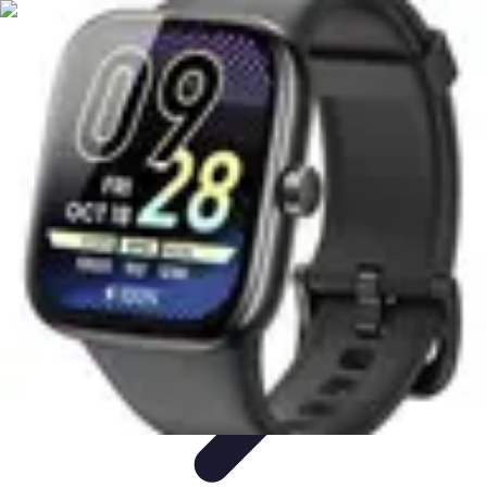
Astuces Rubik Cube
Astuces et Techniques
Techniques de Speedcubing
Astuces et
techniques
Résolution
Techniques et Astuces
Astuces Rubik Cube