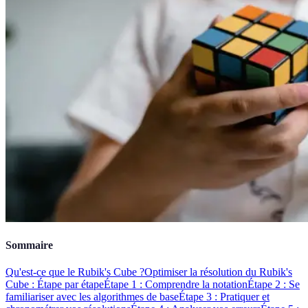
Sommaire
Qu'est-ce que le Rubik's Cube ?
Optimiser la résolution du Rubik's
Cube : Étape par étape
Étape 1 : Comprendre la notation
Étape 2 : Se
familiariser avec les algorithmes de base
Étape 3 : Pratiquer et